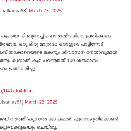
rd…
pic.twitter.com/nfVFZz7MtY
unalkamra88)
March 23, 2025
രയെ പിന്തുണച്ച് മഹാരാഷ്ട്രയിലെ പ്രതിപക്ഷം
തമായ ഒരു ഭീരു മാത്രമേ ഒരാളുടെ പാട്ടിനോട്
് ഉദ്ധവ് താക്കറെയുടെ മകനും ശിവസേന നേതാവുമായ
്ഞു. കുനാല്‍ കമ്ര പറഞ്ഞത് 100 ശതമാനം
ം പ്രതികരിച്ചു.
t.co/U4Jxdo4dCm
utsanjay61)
March 23, 2025
യ് റൗത്ത് ‘കുനാല്‍ കാ കമല്‍’ എന്നെഴുതികൊണ്ട്
്കുവെക്കുകയും ചെയ്തു.