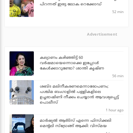
പിറന്നത് ഇരട്ട ലോക റെക്കോഡ്
52 min
Advertisement
കല്യാണം കഴിഞ്ഞിട്ട് 60
വർഷമായെന്നൊക്കെ ഇപ്പോൾ
കേൾക്കാറുണ്ടോ? ശാന്തി കൃഷ്ണ
56 min
ശബ്ദ മലിനീകരണമെന്നാരോപണം;
പശ്ചിമ ബംഗാളില്‍ പള്ളികളിലെ
ഉച്ചഭാഷിണി നീക്കം ചെയ്യാന്‍ ആവശ്യപ്പെട്ട്
പൊലീസ്
1 hour ago
മാർഷ്യൽ ആർട്സ് എന്നെ ഫിസിക്കലി
മെന്റലി സ്ട്രോങ്ങ് ആക്കി: വിസ്മയ