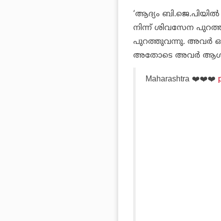
‘ആദ്യം ബി.ജെ.പിയില്‍
നിന്ന് ശിവസേന പുറത്തു
പുറത്തുവന്നു. അവര്‍ ഒര
അതോടെ അവര്‍ ആശയക്ക
Maharashtra ❤️❤️❤️