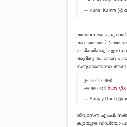
The only way forwa
— Kunal Kamra (@k
അതേസമയം കുനാല്‍ കമ്
രംഗത്തെത്തി. ‘അരക്ഷി
പ്രതികരിക്കൂ,’ എന്ന
ആദിത്യ താക്കറെ പറഞ
സത്യമാണെന്നും അദ്ദേഹ
कुनाल की कमाल!
जय महाराष्ट्र!
https://
— Sanjay Raut (@ra
ശിവസേന എം.പി. സഞ്ജ
കമ്രയുടെ വീഡിയോ പങ