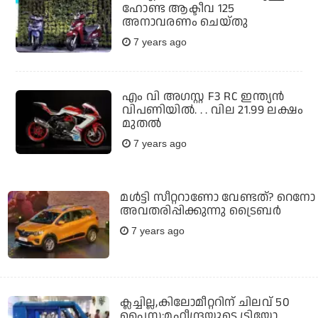
ഹോണ്ട ആക്ടീവ 125
അനാവരണം ചെയ്തു
7 years ago
എം വി അഗസ്റ്റ F3 RC ഇന്ത്യന്‍
വിപണിയില്‍. . . വില 21.99 ലക്ഷം
മുതല്‍
7 years ago
മള്‍ട്ടി സീറ്ററാണോ വേണ്ടത്? റെനോ
അവതരിപ്പിക്കുന്നു ട്രൈബര്‍
7 years ago
ക്ലച്ചില്ല,കിലോമീറ്ററിന് ചിലവ് 50
പൈസ;മഹീന്ദ്രയുടെ ട്രിയോ