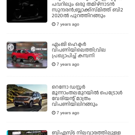
പവറിലും ഒരു തമിഴ്‌നാടന്‍
സുന്ദരന്‍;ബ്ലാക്ക്‌സ്മിത്ത് ബി2
2020ല്‍ പുറത്തിറങ്ങും
7 years ago
എംജി ഹെക്ടര്‍
വിപണിയിലെത്തി;വില
പ്രഖ്യാപിച്ച് കമ്പനി
7 years ago
റെനോ ഡസ്റ്റര്‍
മൂന്നാംതലമുറയില്‍ പെട്രോള്‍
വേരിയന്റ് മാത്രം
വിപണിയിലിറങ്ങും
7 years ago
ബിഎസ്6 നിലവാരത്തിലുള്ള