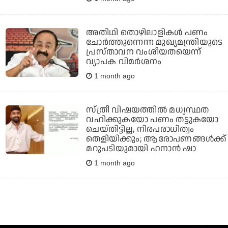
അതിഥി തൊഴിലാളികൾ പണം
ചോർത്തുന്നെന്ന മുഖ്യമന്ത്രിയുടെ
പ്രസ്താവന വംശീയതയെന്ന്
വ്യാപക വിമർശനം
1 month ago
സ്ത്രീ വിഷയത്തില്‍ മധ്യസ്ഥത
വഹിക്കുകയോ പണം തട്ടുകയോ
ചെയ്തിട്ടില്ല, നിരപരാധിത്വം
തെളിയിക്കും; ആരോപണങ്ങള്‍ക്ക്
മറുപടിയുമായി ഹനാന്‍ ഷാ
1 month ago