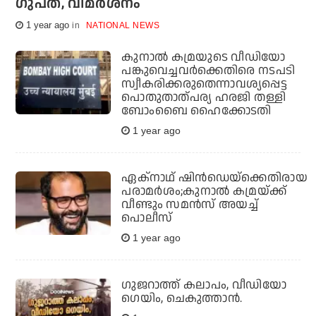
ഗുപ്ത, വിമര്‍ശനം
1 year ago
NATIONAL NEWS
കുനാല്‍ കമ്രയുടെ വീഡിയോ
പങ്കുവെച്ചവര്‍ക്കെതിരെ നടപടി
സ്വീകരിക്കരുതെന്നാവശ്യപ്പെട്ട
പൊതുതാത്പര്യ ഹരജി തള്ളി
ബോംബൈ ഹൈക്കോടതി
1 year ago
ഏക്‌നാഥ് ഷിന്‍ഡെയ്‌ക്കെതിരായ
പരാമര്‍ശം;കുനാല്‍ കമ്രയ്ക്ക്
വീണ്ടും സമന്‍സ് അയച്ച്
പൊലീസ്
1 year ago
ഗുജറാത്ത് കലാപം, വീഡിയോ
ഗെയിം, ചെകുത്താന്‍.