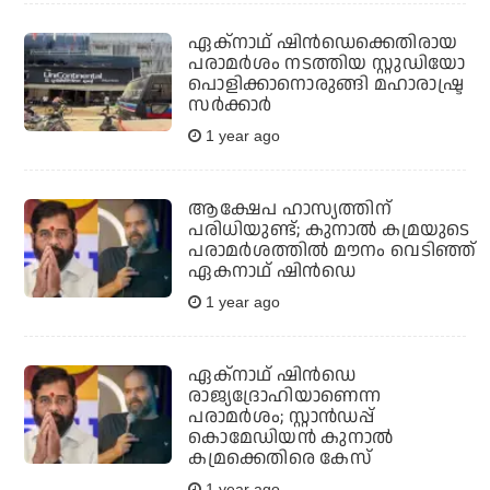
ഏക്‌നാഥ് ഷിന്‍ഡെക്കെതിരായ
പരാമര്‍ശം നടത്തിയ സ്റ്റുഡിയോ
പൊളിക്കാനൊരുങ്ങി മഹാരാഷ്ട്ര
സര്‍ക്കാര്‍
1 year ago
ആക്ഷേപ ഹാസ്യത്തിന്
പരിധിയുണ്ട്; കുനാല്‍ കമ്രയുടെ
പരാമര്‍ശത്തില്‍ മൗനം വെടിഞ്ഞ്
ഏകനാഥ് ഷിന്‍ഡെ
1 year ago
ഏക്നാഥ് ഷിന്‍ഡെ
രാജ്യദ്രോഹിയാണെന്ന
പരാമര്‍ശം; സ്റ്റാൻഡപ്പ്
കൊമേഡിയന്‍ കുനാല്‍
കമ്രക്കെതിരെ കേസ്
1 year ago