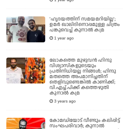
'ഹൃദയത്തിന് സമയമറിയില്ല';
ഉമര്‍ ഖാലിദിനൊപ്പമുള്ള ചിത്രം
പങ്കുവെച്ച് കുനാല്‍ കമ്ര
1 year ago
ലോകത്തെ മുഴുവന്‍ ഹിന്ദു
വിശ്വാസികളുടെയും
പ്രതിനിധിയല്ല നിങ്ങള്‍; ഹിന്ദു
മതത്തെ അപമാനിച്ചതിന്
തെളിവുണ്ടെങ്കില്‍ കാണിക്ക്;
വി.എച്ച്.പിക്ക് കത്തെഴുതി
കുനാല്‍ കമ്ര
3 years ago
കോമഡിയോട് വീണ്ടും കലിപ്പിട്ട്
സംഘപരിവാര്‍; കുനാല്‍