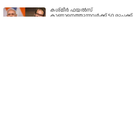
കശ്മീര്‍ ഫയല്‍സ്
കാണാനെത്തുന്നവര്‍ക്ക് 50 രൂപക്ക്
പെട്രോള്‍ നല്‍കണം; 10- 15
കിലോമീറ്റര്‍ താണ്ടി
തിയേറ്ററിലെത്തുന്നവരെ മോദി
പരിഗണിക്കണം: കുനാല്‍ കമ്ര
4 years ago
ചിരിക്ക് ഓരോ വര്‍ഷവും വലിയ
വില നല്‍കേണ്ടി വരുന്നെന്ന്
കുനാല്‍ കമ്ര; മുനവര്‍ ഫാറൂഖിയെ
ബംഗാളിലേക്ക് ക്ഷണിച്ച്
തൃണമൂല്‍
4 years ago
ഇതിനെ ജനാധിപത്യ തൃണമൂല്‍-
തൃണമൂല്‍ മുന്നണി എന്ന്
പറഞ്ഞാല്‍ പോരേ: