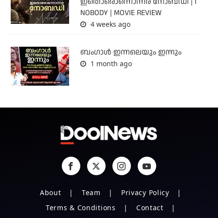
ഇതൊരൊന്നൊന്നര നോബഡി | I
NOBODY | MOVIE REVIEW
4 weeks ago
ബംഗാള്‍ ഇന്നലെയും ഇന്നും
1 month ago
About
Team
Privacy Policy
Terms & Conditions
Contact