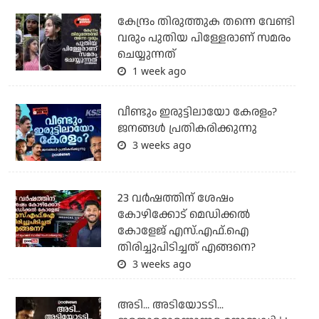
കേന്ദ്രം തിരുത്തുക തന്നെ വേണ്ടി
വരും പുതിയ പിള്ളേരാണ് സമരം
ചെയ്യുന്നത്
1 week ago
വീണ്ടും ഇരുട്ടിലായോ കേരളം?
ജനങ്ങൾ പ്രതികരിക്കുന്നു
3 weeks ago
23 വർഷത്തിന് ശേഷം
കോഴിക്കോട് മെഡിക്കൽ
കോളേജ് എസ്.എഫ്.ഐ
തിരിച്ചുപിടിച്ചത് എങ്ങനെ?
3 weeks ago
അടി... അടിയോടടി...