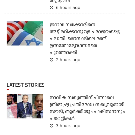
ആന്റണി
6 hours ago
ഇറാന്‍ സര്‍ക്കാരിനെ
അട്ടിമറിക്കാനുള്ള പരാജയപ്പെട്ട
പദ്ധതി: മൊസാദിലെ രണ്ട്
ഉന്നതോദ്യോഗസ്ഥരെ
പുറത്താക്കി
2 hours ago
LATEST STORIES
നാവിക സഖ്യത്തിന് പിന്നാലെ
ത്രിരാഷ്ട്ര പ്രതിരോധ സഖ്യവുമായി
സൗദി; തുര്‍ക്കിയും പാകിസ്ഥാനും
പങ്കാളികള്‍
3 hours ago