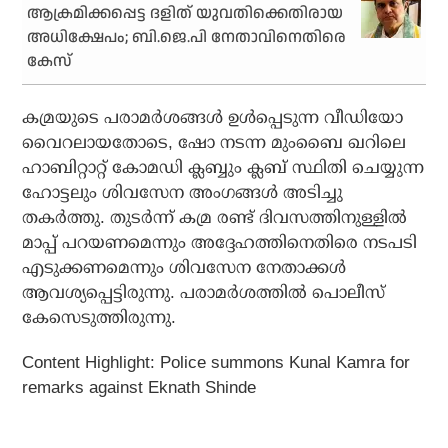
ആക്രമിക്കപ്പെട്ട ദളിത് യുവതിക്കെതിരായ
അധിക്ഷേപം; ബി.ജെ.പി നേതാവിനെതിരെ
കേസ്
കമ്രയുടെ പരാമര്‍ശങ്ങള്‍ ഉള്‍പ്പെടുന്ന വീഡിയോ
വൈറലായതോടെ, ഷോ നടന്ന മുംബൈ ഖറിലെ
ഹാബിറ്റാറ്റ് കോമഡി ക്ലബ്ബും ക്ലബ് സ്ഥിതി ചെയ്യുന്ന
ഹോട്ടലും ശിവസേന അംഗങ്ങള്‍ അടിച്ചു
തകര്‍ത്തു. തുടര്‍ന്ന് കമ്ര രണ്ട് ദിവസത്തിനുള്ളില്‍
മാപ്പ് പറയണമെന്നും അദ്ദേഹത്തിനെതിരെ നടപടി
എടുക്കണമെന്നും ശിവസേന നേതാക്കള്‍
ആവശ്യപ്പെട്ടിരുന്നു. പരാമര്‍ശത്തില്‍ പൊലീസ്
കേസെടുത്തിരുന്നു.
Content Highlight: Police summons Kunal Kamra for
remarks against Eknath Shinde