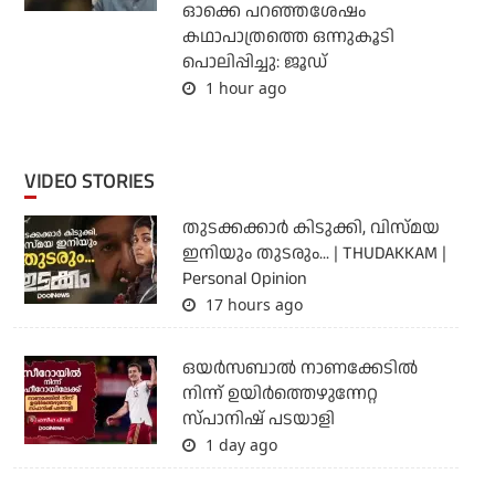
ഓക്കെ പറഞ്ഞശേഷം
കഥാപാത്രത്തെ ഒന്നുകൂടി
പൊലിപ്പിച്ചു: ജൂഡ്
1 hour ago
VIDEO STORIES
തുടക്കക്കാര്‍ കിടുക്കി, വിസ്മയ
ഇനിയും തുടരും... | THUDAKKAM |
Personal Opinion
17 hours ago
ഒയര്‍സബാൽ നാണക്കേടിൽ
നിന്ന് ഉയിർത്തെഴുന്നേറ്റ
സ്പാനിഷ് പടയാളി
1 day ago