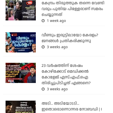
കേന്ദ്രം തിരുത്തുക തന്നെ വേണ്ടി
വരും പുതിയ പിള്ളേരാണ് സമരം
ചെയ്യുന്നത്
1 week ago
വീണ്ടും ഇരുട്ടിലായോ കേരളം?
ജനങ്ങൾ പ്രതികരിക്കുന്നു
3 weeks ago
23 വർഷത്തിന് ശേഷം
കോഴിക്കോട് മെഡിക്കൽ
കോളേജ് എസ്.എഫ്.ഐ
തിരിച്ചുപിടിച്ചത് എങ്ങനെ?
3 weeks ago
അടി... അടിയോടടി...
ഇതൊരൊന്നൊന്നര നോബഡി | I