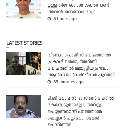
ഉള്ളതിനേക്കാള്‍ ശക്തനാണ്
അവന്‍: റൊണാള്‍ഡോ
6 hours ago
LATEST STORIES
വീണ്ടും പൊലീസ് വേഷത്തിൽ
പ്രകാശ് വർമ്മ, അഥിതി
വേഷത്തിൽ മമ്മൂട്ടിയും ‘ലോ
ആൻഡ് ഓർഡർ’ ടീസർ പുറത്ത്
35 minutes ago
ടി.ജി മോഹന്‍ ദാസിന്റെ പേരില്‍
കേസെടുത്തല്ലോ; അറസ്റ്റ്
ചെയ്യണമെന്ന് പറഞ്ഞാല്‍
ചെയ്യാന്‍ പറ്റുമോ: രമേശ്
ചെന്നിത്തല