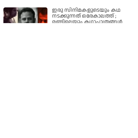
ഇരു സിനിമകളുടെയും കഥ
നടക്കുന്നത് ഒരേകാലത്ത് ;
രണ്ടിലെയും കഥാപാത്രങ്ങള്‍
മറ്റൊരു ഘട്ടത്തില്‍ കണ്ട്
മുട്ടിയെന്ന് വരാം: രാഹുല്‍
സദാശിവന്
9 months ago
ഡീയസ് ഈറെയില്‍ ആ ചിരിയും
കയ്യടിയും പ്രതീക്ഷിച്ചിരുന്നു;
ഹൊറര്‍ സിനിമക്കും കോമഡി
സിനിമക്കും ഒരേ
വെല്ലുവിളികളാണ്: എഡിറ്റര്‍
9 months ago
ഭ്രമയുഗത്തിന്റെ രണ്ടാം ഭാഗം,
അല്ലെങ്കില്‍ മറ്റൊരു ചിത്രം?
മമ്മൂട്ടിയുമായി വീണ്ടും