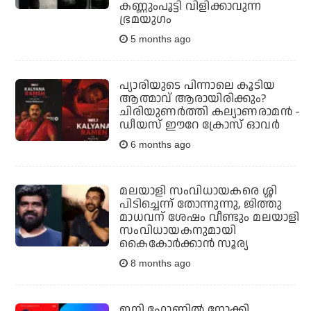
കണ്ണുംപൂട്ടി വിളിക്കാവുന്ന
ഭ്രമയുഗം
5 months ago
പ്യാരിയുടെ പിന്നാലെ കൂടിയ
ആത്മാവ് ആരായിരിക്കും?
ചിരിയുണര്‍ത്തി കല്യാണരാമന്‍ -
ഡീയസ് ഈറേ ക്രോസ് ഓവര്‍
6 months ago
മലയാളി സംവിധായകരെ ശ്ശി
പിടിച്ചെന്ന് തോന്നുന്നു, ജിത്തു
മാധവന് ശേഷം വീണ്ടും മലയാളി
സംവിധായകനുമായി
കൈകോര്‍ക്കാന്‍ സൂര്യ
8 months ago
ഇനി ഫോണില്‍ നോക്കി