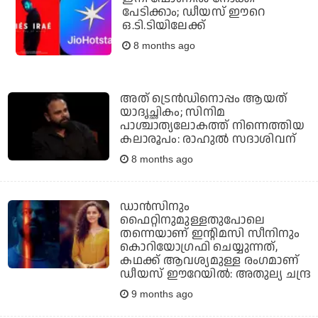
പേടിക്കാം; ഡീയസ് ഈറെ
ഒ.ടി.ടിയിലേക്ക്
8 months ago
അത് ട്രെന്‍ഡിനൊപ്പം ആയത്
യാദൃച്ഛികം; സിനിമ
പാശ്ചാത്യലോകത്ത് നിന്നെത്തിയ
കലാരൂപം: രാഹുല്‍ സദാശിവന്
8 months ago
ഡാന്‍സിനും
ഫൈറ്റിനുമുള്ളതുപോലെ
തന്നെയാണ് ഇന്റിമസി സീനിനും
കൊറിയോഗ്രഫി ചെയ്യുന്നത്,
കഥക്ക് ആവശ്യമുള്ള രംഗമാണ്
ഡീയസ് ഈറേയില്‍: അതുല്യ ചന്ദ്ര
9 months ago