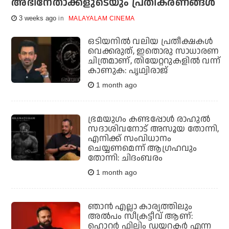
അഭിനേതാക്കളുടെയും പ്രതികരണങ്ങള്‍
3 weeks ago
MALAYALAM CINEMA
ഒടിയനിൽ വലിയ പ്രതീക്ഷകൾ
വെക്കരുത്, ഇതൊരു സാധാരണ
ചിത്രമാണ്, തിയേറ്ററുകളിൽ വന്ന്
കാണുക: പൃഥ്വിരാജ്
1 month ago
ഭ്രമയുഗം കണ്ടപ്പോൾ രാഹുൽ
സദാശിവനോട് അസൂയ തോന്നി,
എനിക്ക് സംവിധാനം
ചെയ്യണമെന്ന് ആഗ്രഹവും
തോന്നി: ചിദംബരം
1 month ago
ഞാന്‍ എല്ലാ കാര്യത്തിലും
അല്‍പം സീക്രട്ടീവ് ആണ്:
ഹൊറര്‍ ഫിലിം ഡയറക്ടര്‍ എന്ന