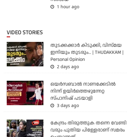
1 hour ago
VIDEO STORIES
തുടക്കക്കാര്‍ കിടുക്കി, വിസ്മയ
ഇനിയും തുടരും... | THUDAKKAM |
Personal Opinion
2 days ago
ഒയര്‍സബാൽ നാണക്കേടിൽ
നിന്ന് ഉയിർത്തെഴുന്നേറ്റ
സ്പാനിഷ് പടയാളി
3 days ago
കേന്ദ്രം തിരുത്തുക തന്നെ വേണ്ടി
വരും പുതിയ പിള്ളേരാണ് സമരം