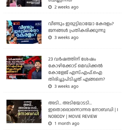
ചെയ്യുന്നത്
2 weeks ago
വീണ്ടും ഇരുട്ടിലായോ കേരളം?
ജനങ്ങൾ പ്രതികരിക്കുന്നു
3 weeks ago
23 വർഷത്തിന് ശേഷം
കോഴിക്കോട് മെഡിക്കൽ
കോളേജ് എസ്.എഫ്.ഐ
തിരിച്ചുപിടിച്ചത് എങ്ങനെ?
3 weeks ago
അടി... അടിയോടടി...
ഇതൊരൊന്നൊന്നര നോബഡി | I
NOBODY | MOVIE REVIEW
1 month ago