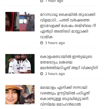
1 hour ago
റോസാപ്പൂ കൈയില്‍ തുപ്പാക്കി
വിളയാടി... പത്ത് വര്‍ഷത്തെ
ഇടവേളക്ക് ശേഷം തമിഴിലെ റീ
എന്‍ട്രി അതിരടി മാസ്സാക്കി
വാമിക
5 hours ago
കൊളംബോയില്‍ ഇന്ത്യയുടെ
തേരോട്ടം; ലങ്കയെ
മലര്‍ത്തിയടിച്ചത് ആറ് വിക്കറ്റിന്
2 hours ago
മലയാളം എനിക്ക് നന്നായി
വഴങ്ങും, ഊട്ടിയില്‍ പഠിച്ചത്
കൊണ്ടുള്ള ബുദ്ധിമുട്ടാണ്:
വിസ്മയ മോഹന്‍ലാല്‍