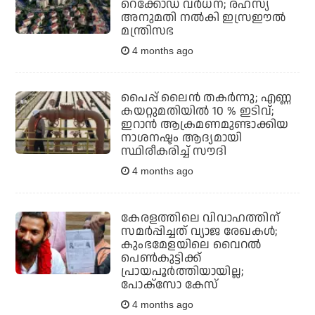
റെക്കോഡ് വര്‍ധന; രഹസ്യ
അനുമതി നല്‍കി ഇസ്രഈല്‍
മന്ത്രിസഭ
4 months ago
പൈപ്പ് ലൈന്‍ തകര്‍ന്നു; എണ്ണ
കയറ്റുമതിയില്‍ 10 % ഇടിവ്;
ഇറാന്‍ ആക്രമണമുണ്ടാക്കിയ
നാശനഷ്ടം ആദ്യമായി
സ്ഥിരീകരിച്ച് സൗദി
4 months ago
കേരളത്തിലെ വിവാഹത്തിന്
സമര്‍പ്പിച്ചത് വ്യാജ രേഖകള്‍;
കുംഭമേളയിലെ വൈറല്‍
പെണ്‍കുട്ടിക്ക്
പ്രായപൂര്‍ത്തിയായില്ല;
പോക്‌സോ കേസ്
4 months ago