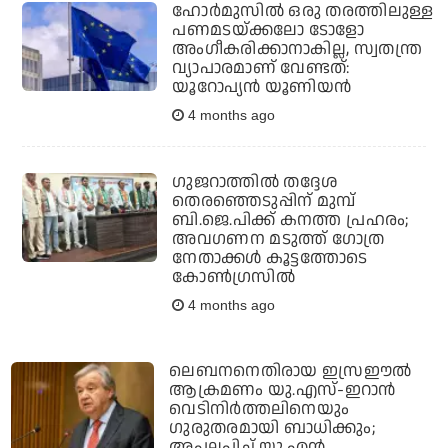
ഹോര്‍മുസില്‍ ഒരു തരത്തിലുള്ള
പണമടയ്ക്കലോ ടോളോ
അംഗീകരിക്കാനാകില്ല, സ്വതന്ത്ര
വ്യാപാരമാണ് വേണ്ടത്:
യൂറോപ്യന്‍ യൂണിയന്‍
4 months ago
ഗുജറാത്തില്‍ തദ്ദേശ
തെരഞ്ഞെടുപ്പിന് മുമ്പ്
ബി.ജെ.പിക്ക് കനത്ത പ്രഹരം;
അവഗണന മടുത്ത് ഗോത്ര
നേതാക്കള്‍ കൂട്ടത്തോടെ
കോണ്‍ഗ്രസില്‍
4 months ago
ലെബനനെതിരായ ഇസ്രഈല്‍
ആക്രമണം യു.എസ്-ഇറാന്‍
വെടിനിര്‍ത്തലിനെയും
ഗുരുതരമായി ബാധിക്കും;
അപലപിച്ച് യു.എന്‍