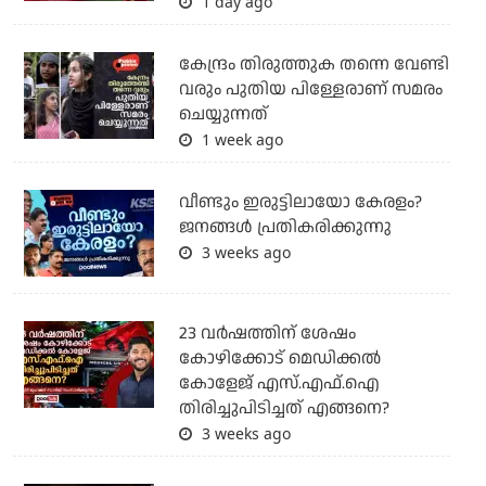
1 day ago
കേന്ദ്രം തിരുത്തുക തന്നെ വേണ്ടി
വരും പുതിയ പിള്ളേരാണ് സമരം
ചെയ്യുന്നത്
1 week ago
വീണ്ടും ഇരുട്ടിലായോ കേരളം?
ജനങ്ങൾ പ്രതികരിക്കുന്നു
3 weeks ago
23 വർഷത്തിന് ശേഷം
കോഴിക്കോട് മെഡിക്കൽ
കോളേജ് എസ്.എഫ്.ഐ
തിരിച്ചുപിടിച്ചത് എങ്ങനെ?
3 weeks ago