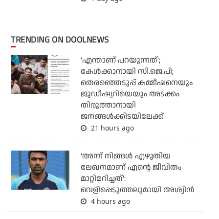
TRENDING ON DOOLNEWS
'എന്താണ് പറയുന്നത്';
കേള്‍ക്കാനായി സി.ജെ.പി;
തെരഞ്ഞെടുപ്പ് കമ്മീഷനെയും
ജുഡീഷ്യറിയെയും അടക്കം
തിരുത്താനായി
ജനങ്ങള്‍ക്കിടയിലേക്ക്
21 hours ago
'അന്ന് നിങ്ങള്‍ എഴുതിയ
ലേഖനമാണ് എന്റെ ജീവിതം
മാറ്റിമറിച്ചത്':
വെളിപ്പെടുത്തലുമായി അശ്വിന്‍
4 hours ago