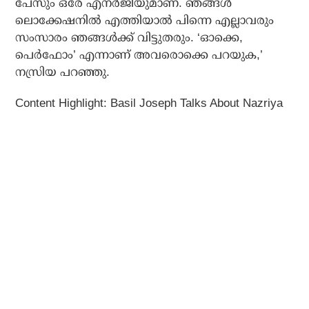
പേസും ഒരേ എനര്‍ജിയുമാണ്. ഞങ്ങള്‍
ലൊക്കേഷനില്‍ എത്തിയാല്‍ പിന്നെ എല്ലാവരും
സംസാരം ഞങ്ങള്‍ക്ക് വിട്ടുതരും. ‘ഓക്കെ,
പെര്‍ഫോം’ എന്നാണ് അവരൊക്കെ പറയുക,’
നസ്രിയ പറഞ്ഞു.
Content Highlight: Basil Joseph Talks About Nazriya