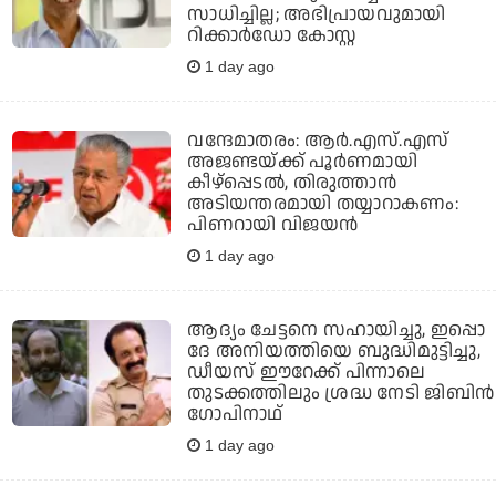
സാധിച്ചില്ല; അഭിപ്രായവുമായി
റിക്കാര്‍ഡോ കോസ്റ്റ
1 day ago
വന്ദേമാതരം: ആര്‍.എസ്.എസ്
അജണ്ടയ്ക്ക് പൂര്‍ണമായി
കീഴ്‌പ്പെടല്‍, തിരുത്താന്‍
അടിയന്തരമായി തയ്യാറാകണം:
പിണറായി വിജയന്‍
1 day ago
ആദ്യം ചേട്ടനെ സഹായിച്ചു, ഇപ്പൊ
ദേ അനിയത്തിയെ ബുദ്ധിമുട്ടിച്ചു,
ഡീയസ് ഈറേക്ക് പിന്നാലെ
തുടക്കത്തിലും ശ്രദ്ധ നേടി ജിബിന്‍
ഗോപിനാഥ്
1 day ago