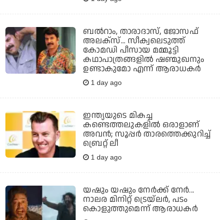
ബല്‍റാം, താരാദാസ്, ജോസഫ്
അലക്‌സ്... സീക്വലെടുത്ത്
കോമഡി പീസായ മമ്മൂട്ടി
കഥാപാത്രങ്ങളില്‍ ഷണ്മുഖനും
ഉണ്ടാകുമോ എന്ന് ആരാധകര്‍
1 day ago
ഇന്ത്യയുടെ മികച്ച
കണ്ടെത്തലുകളില്‍ ഒരാളാണ്
അവന്‍; സൂപ്പര്‍ താരത്തെക്കുറിച്ച്
ബ്രെറ്റ് ലീ
1 day ago
യഷും യഷും നേര്‍ക്ക് നേര്‍...
നാലര മിനിറ്റ് ട്രെയ്‌ലര്‍, പടം
കൊളുത്തുമെന്ന് ആരാധകര്‍