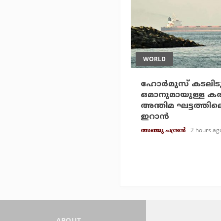
WORLD
ഹോര്‍മുസ് കടലിടുക
ഒമാനുമായുള്ള കരാ
അന്തിമ ഘട്ടത്തിലെ
ഇറാന്‍
2 hours ag
അഞ്ജു ചന്ദ്രന്‍
ABOUT