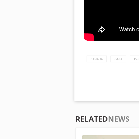
CANADA
GAZA
ISR
RELATED
NEWS