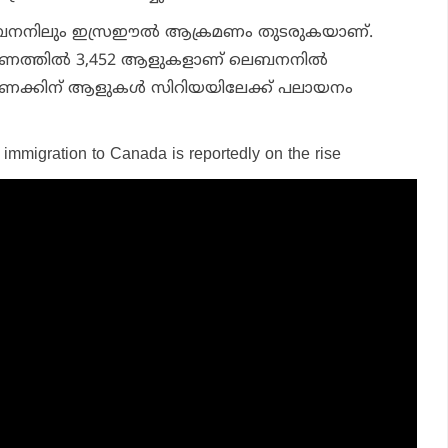
ബനനിലും ഇസ്രഈല്‍ ആക്രമണം തുടരുകയാണ്.
ണത്തില്‍ 3,452 ആളുകളാണ് ലെബനനില്‍
ഷക്കണക്കിന് ആളുകള്‍ സിറിയയിലേക്ക് പലായനം
i immigration to Canada is reportedly on the rise