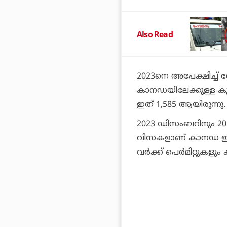
Also Read
2023നെ അപേക്ഷിച്ച് ന
കാനഡയിലേക്കുള്ള കുടി
ഇത് 1,585 ആയിരുന്നു.
2023 ഡിസംബറിനും 202
വിസകളാണ് കാനഡ ഇസ്ര
വര്‍ക്ക് പെര്‍മിറ്റുകളു