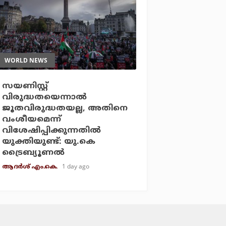
WORLD NEWS
സയണിസ്റ്റ്
വിരുദ്ധതയെന്നാല്‍
ജൂതവിരുദ്ധതയല്ല, അതിനെ
വംശീയമെന്ന്
വിശേഷിപ്പിക്കുന്നതില്‍
യുക്തിയുണ്ട്: യു.കെ
ട്രൈബ്യൂണല്‍
1 day ago
ആദർശ് എം.കെ.