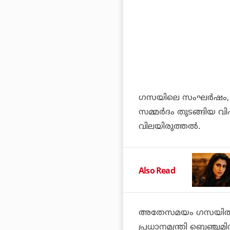
ഗസയിലെ സംഘര്‍ഷം, 
സമ്മര്‍ദം തുടങ്ങിയ വ
വിലയിരുത്തല്‍.
Also Read
അതേസമയം ഗസയില്‍ തടവ
പ്രധാനമന്ത്രി ബെഞ്