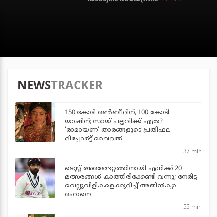
NEWS
TRACKER
150 കോടി രൺബീറിന്, 100 കോടി
യാഷിന്; സായ് പല്ലവിക്ക് എത്ര?
'രാമായണ' താരങ്ങളുടെ പ്രതിഫല
റിപ്പോർട്ട് വൈറൽ
37 min
ടെസ്റ്റ് അരങ്ങേറ്റത്തിനായി എനിക്ക് 20
മത്സരങ്ങള്‍ കാത്തിരിക്കേണ്ടി വന്നു; നേരിട്ട
വെല്ലുവിളികളെക്കുറിച്ച് അജിന്‍ക്യാ
രഹാനെ
55 min