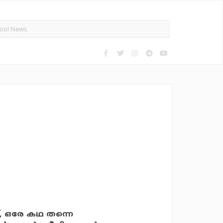
്, ഒരേ കഥ തന്നെ