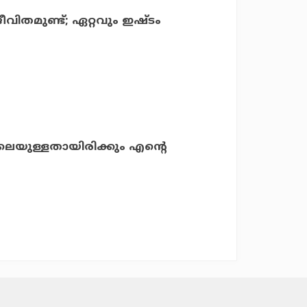
ീവിതമുണ്ട്; ഏറ്റവും ഇഷ്ടം
െയുള്ളതായിരിക്കും എന്റെ