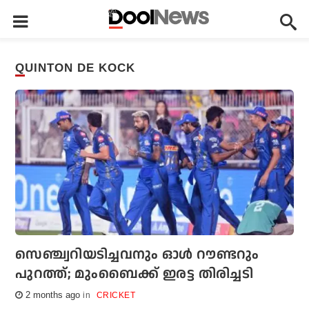
QUINTON DE KOCK
സെഞ്ച്വറിയടിച്ചവനും ഓൾ റൗണ്ടറും
പുറത്ത്; മുംബൈക്ക് ഇരട്ട തിരിച്ചടി
2 months ago
CRICKET