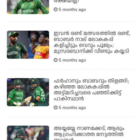
രക്ഷയില്ല!
5 months ago
ഇവന്‍ രണ്ട് മത്സരത്തില്‍ രണ്ട്,
ബാബര്‍ നാല് ലോകകപ്പ്
കളിച്ചിട്ടും വെറും പൂജ്യം;
മുസരബാനിക്ക് വീണ്ടും കയ്യടി
5 months ago
ഫർഹാനും ബാബറും തിളങ്ങി;
കഴിഞ്ഞ ലോകകപ്പിൽ
അട്ടിമറിച്ചവരെ പഞ്ഞിക്കിട്ട്
പാകിസ്ഥാൻ
5 months ago
അയ്യയ്യേ നാണക്കേട്; ആരും
ആഗ്രഹിക്കാത്ത നേട്ടത്തില്‍