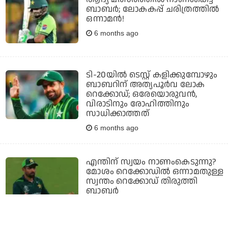
ബാബര്‍; ലോകകപ്പ് ചരിത്രത്തില്‍
ഒന്നാമന്‍!
6 months ago
ടി-20യില്‍ ടെസ്റ്റ് കളിക്കുമ്പോഴും
ബാബറിന് അത്യപൂര്‍വ ലോക
റെക്കോഡ്; ഒരേയൊരുവന്‍,
വിരാടിനും രോഹിത്തിനും
സാധിക്കാത്തത്
6 months ago
എന്തിന് സ്വയം നാണംകെടുന്നു?
മോശം റെക്കോഡില്‍ ഒന്നാമതുള്ള
സ്വന്തം റെക്കോഡ് തിരുത്തി
ബാബര്‍
6 months ago