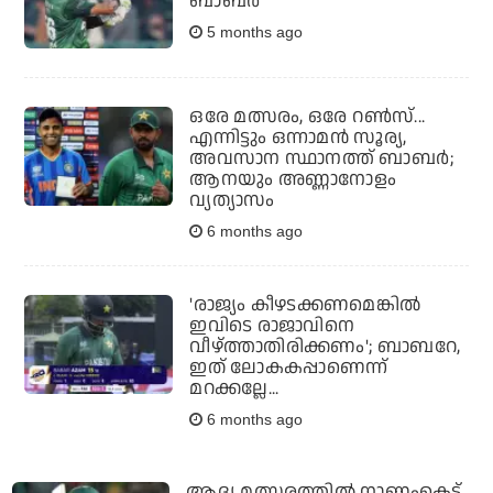
ബാബര്‍
5 months ago
ഒരേ മത്സരം, ഒരേ റണ്‍സ്...
എന്നിട്ടും ഒന്നാമന്‍ സൂര്യ,
അവസാന സ്ഥാനത്ത് ബാബര്‍;
ആനയും അണ്ണാനോളം
വ്യത്യാസം
6 months ago
'രാജ്യം കീഴടക്കണമെങ്കില്‍
ഇവിടെ രാജാവിനെ
വീഴ്ത്താതിരിക്കണം'; ബാബറേ,
ഇത് ലോകകപ്പാണെന്ന്
മറക്കല്ലേ...
6 months ago
ആദ്യ മത്സരത്തില്‍ നാണംകെട്ട്