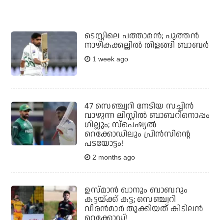
ടെസ്റ്റിലെ പത്താമന്‍; പുത്തന്‍
നാഴികക്കല്ലില്‍ തിളങ്ങി ബാബര്‍
1 week ago
47 സെഞ്ച്വറി നേടിയ സച്ചിന്‍
വാഴുന്ന ലിസ്റ്റില്‍ ബാബറിനൊപ്പം
ഗില്ലും; സ്‌പെഷ്യല്‍
റെക്കോഡിലും പ്രിന്‍സിന്റെ
പടയോട്ടം!
2 months ago
ഉസ്മാന്‍ ഖാനും ബാബറും
കട്ടയ്ക്ക് കട്ട; സെഞ്ച്വറി
വീരന്‍മാര്‍ തൂക്കിയത് കിടിലന്‍
റെക്കോഡ്!