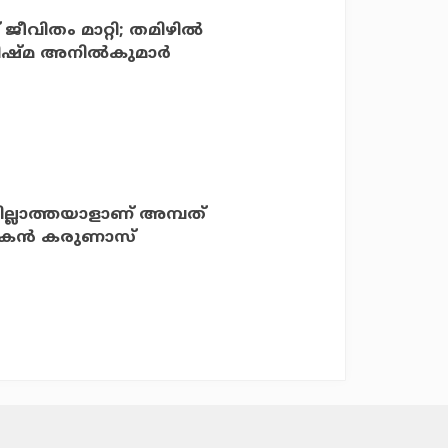
ിതം മാറ്റി; തമിഴില്‍
ഞത് ഭാഗ്യം: അനിഷ്മ അനില്‍കുമാര്‍
നില്ലാത്തയാളാണ് അമ്പത്
 കെന്‍ കരുണാസ്