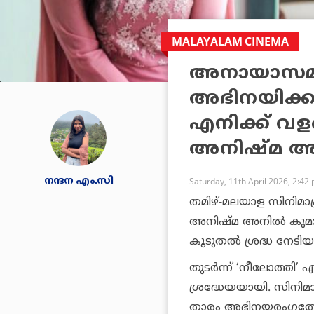
MALAYALAM CINEMA
അനായാസമ
അഭിനയിക്കു
എനിക്ക് വള
അനിഷ്‌മ 
നന്ദന എം.സി
Saturday, 11th April 2026, 2:42
തമിഴ്-മലയാള സിനിമാപ്
അനിഷ്മ അനിൽ കുമാർ
കൂടുതൽ ശ്രദ്ധ നേടിയ
തുടർന്ന് ‘നീലോത്ത
ശ്രദ്ധേയയായി. സിനി
താരം അഭിനയരംഗത്തേ