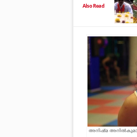
Also Read
അനിഷ്‌മ അനിൽകുമാർ,