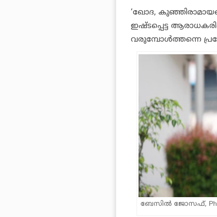
‘ഖോദ, കുഞ്ഞിരാമായണം
ഇഷ്ടപ്പെട്ട ആരാധകര
വരുമ്പോൾത്തന്നെ പ്
ബേസിൽ ജോസഫ്, Photo: