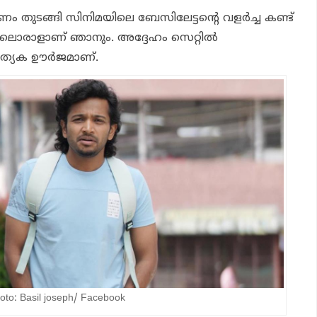
 തുടങ്ങി സിനിമയിലെ ബേസിലേട്ടന്റെ വളർച്ച കണ്ട്
ിലൊരാളാണ് ഞാനും. അദ്ദേഹം സെറ്റിൽ
രത്യേക ഊർജമാണ്.
 Basil joseph/ Facebook