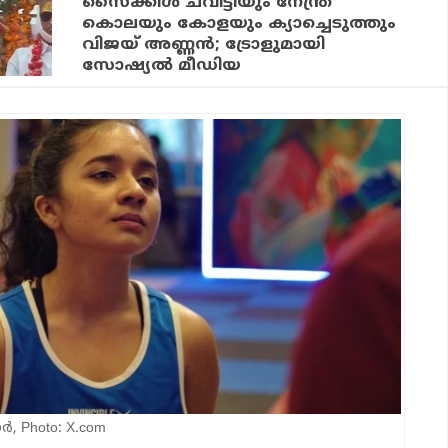
സൈക്കിള്‍ ചവിട്ടിയും നേന്ത്ര
കൊലയും കോളയും ക്യാച്ചെടുത്തും
വിജയ് അണ്ണന്‍; ട്രോളുമായി
സോഷ്യല്‍ മീഡിയ
 Photo: X.com