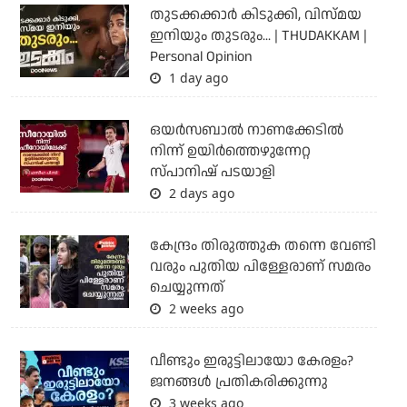
തുടക്കക്കാര്‍ കിടുക്കി, വിസ്മയ
ഇനിയും തുടരും... | THUDAKKAM |
Personal Opinion
1 day ago
ഒയര്‍സബാൽ നാണക്കേടിൽ
നിന്ന് ഉയിർത്തെഴുന്നേറ്റ
സ്പാനിഷ് പടയാളി
2 days ago
കേന്ദ്രം തിരുത്തുക തന്നെ വേണ്ടി
വരും പുതിയ പിള്ളേരാണ് സമരം
ചെയ്യുന്നത്
2 weeks ago
വീണ്ടും ഇരുട്ടിലായോ കേരളം?
ജനങ്ങൾ പ്രതികരിക്കുന്നു
3 weeks ago