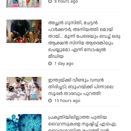
8 hours ago
അച്ഛന്‍ ഗുസ്തി, ചേട്ടന്‍
പാര്‍ക്കൗര്‍, അനിയത്തി മൊയ്
തായ്.... മൂന്ന് പേരെയും വെച്ച് ഒരു
ആക്ഷന്‍ സിനിമ ആരെങ്കിലും
ചെയ്യുമോ എന്ന് സോഷ്യല്‍
മീഡിയ
1 day ago
ഇന്ത്യയ്ക്ക് വീണ്ടും വമ്പന്‍
തിരിച്ചടി; ബുംറയ്ക്ക് പിന്നാലെ
സൂപ്പര്‍ താരവും പുറത്ത്!
15 hours ago
പ്രകൃതിയിലില്ലാത്ത പുതിയ
വൈറസുകളെ സൃഷ്ടിച്ച് എ.ഐ;
വൈദ്യശാസ്ത്ര രംഗത്ത് വന്‍