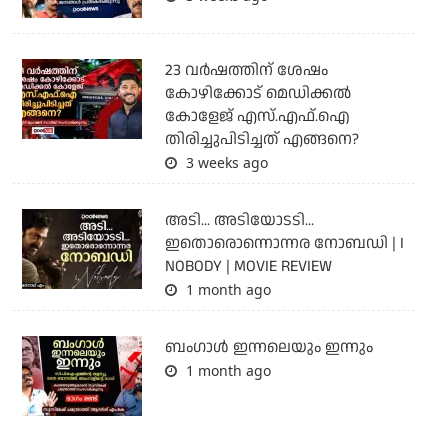
23 വർഷത്തിന് ശേഷം
കോഴിക്കോട് മെഡിക്കൽ
കോളേജ് എസ്.എഫ്.ഐ
തിരിച്ചുപിടിച്ചത് എങ്ങനെ?
3 weeks ago
അടി... അടിയോടടി...
ഇതൊരൊന്നൊന്നര നോബഡി | I
NOBODY | MOVIE REVIEW
1 month ago
ബംഗാള്‍ ഇന്നലെയും ഇന്നും
1 month ago