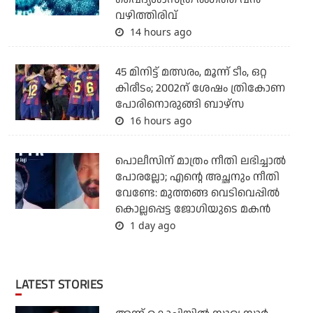
വഴിത്തിരിവ്
14 hours ago
45 മിനിട്ട് മത്സരം, മൂന്ന് ടീം, ഒറ്റ
കിരീടം; 2002ന് ശേഷം ത്രികോണ
പോരിനൊരുങ്ങി ബാഴ്‌സ
16 hours ago
പൊലീസിന് മാത്രം നീതി ലഭിച്ചാല്‍
പോരല്ലോ; എന്റെ അച്ഛനും നീതി
വേണ്ടേ: മുത്തങ്ങ വെടിവെപ്പില്‍
കൊല്ലപ്പെട്ട ജോഗിയുടെ മകന്‍
1 day ago
LATEST STORIES