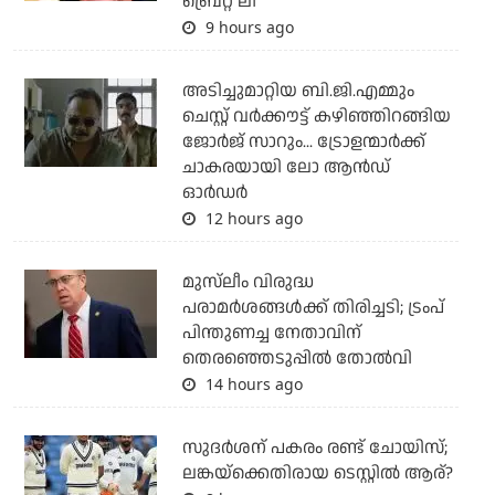
ബ്രെറ്റ് ലീ
9 hours ago
അടിച്ചുമാറ്റിയ ബി.ജി.എമ്മും
ചെസ്റ്റ് വര്‍ക്കൗട്ട് കഴിഞ്ഞിറങ്ങിയ
ജോര്‍ജ് സാറും... ട്രോളന്മാര്‍ക്ക്
ചാകരയായി ലോ ആന്‍ഡ്
ഓര്‍ഡര്‍
12 hours ago
മുസ്‌ലീം വിരുദ്ധ
പരാമര്‍ശങ്ങള്‍ക്ക് തിരിച്ചടി; ട്രംപ്
പിന്തുണച്ച നേതാവിന്
തെരഞ്ഞെടുപ്പില്‍ തോല്‍വി
14 hours ago
സുദര്‍ശന് പകരം രണ്ട് ചോയിസ്;
ലങ്കയ്‌ക്കെതിരായ ടെസ്റ്റില്‍ ആര്?