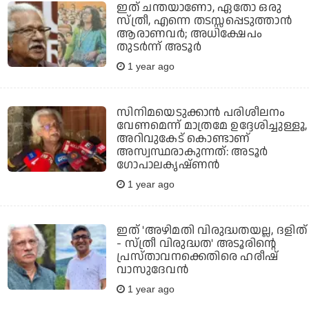
ഇത് ചന്തയാണോ, ഏതോ ഒരു
സ്ത്രീ, എന്നെ തടസ്സപ്പെടുത്താന്‍
ആരാണവര്‍; അധിക്ഷേപം
തുടര്‍ന്ന് അടൂര്‍
1 year ago
സിനിമയെടുക്കാന്‍ പരിശീലനം
വേണമെന്ന് മാത്രമേ ഉദ്ദേശിച്ചുള്ളൂ,
അറിവുകേട് കൊണ്ടാണ്
അസ്വസ്ഥരാകുന്നത്: അടൂര്‍
ഗോപാലകൃഷ്ണന്‍
1 year ago
ഇത് 'അഴിമതി വിരുദ്ധതയല്ല, ദളിത്
- സ്ത്രീ വിരുദ്ധത' അടൂരിൻ്റെ
പ്രസ്താവനക്കെതിരെ ഹരീഷ്
വാസുദേവന്‍
1 year ago