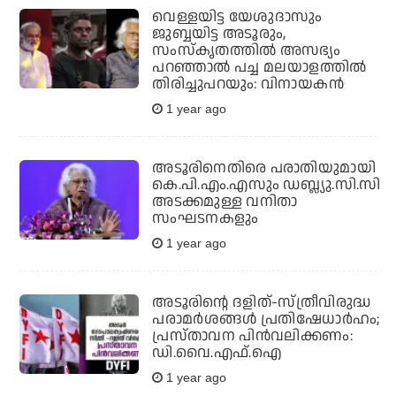
വെള്ളയിട്ട യേശുദാസും
ജുബ്ബയിട്ട അടൂരും,
സംസ്‌കൃതത്തില്‍ അസഭ്യം
പറഞ്ഞാല്‍ പച്ച മലയാളത്തില്‍
തിരിച്ചുപറയും: വിനായകന്‍
1 year ago
അടൂരിനെതിരെ പരാതിയുമായി
കെ.പി.എം.എസും ഡബ്ല്യു.സി.സി
അടക്കമുള്ള വനിതാ
സംഘടനകളും
1 year ago
അടൂരിന്റെ ദളിത്-സ്ത്രീവിരുദ്ധ
പരാമര്‍ശങ്ങള്‍ പ്രതിഷേധാര്‍ഹം;
പ്രസ്താവന പിന്‍വലിക്കണം:
ഡി.വൈ.എഫ്.ഐ
1 year ago