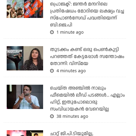
പ്രൊജക്ട്': ജന്തര്‍ മന്ദറിലെ
പ്രതിഷേധം മോദിയെ ലക്ഷ്യം വച്ച
സ്‌പോണ്‍സേഡ് പദ്ധതിയെന്ന്
ബി.ജെ.പി
1 minute ago
തുടക്കം കണ്ട് ഒരു പെൺകുട്ടി
പറഞ്ഞത് കേട്ടപ്പോൾ സന്തോഷം
തോന്നി: വിസ്മയ
4 minutes ago
ചെയ്ത അഞ്ചില്‍ നാലും
ഫീമെയില്‍ ലീഡ് പടങ്ങള്‍... എല്ലാം
ഹിറ്റ്, ഇതുപോലൊരു
സംവിധായകന്‍ വേറെയില്ല
38 minutes ago
ചാറ്റ് ജി.പി.ടിയുമില്ല,