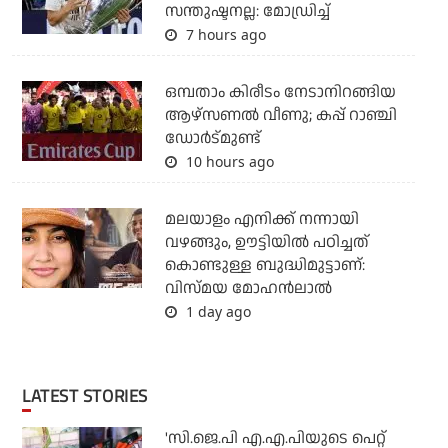
സന്തുഷ്ടനല്ല: മോഡ്രിച്ച്
7 hours ago
ഒമ്പതാം കിരീടം നേടാനിറങ്ങിയ
ആഴ്സണല്‍ വീണു; കപ്പ് റാഞ്ചി
ഡോര്‍ട്മുണ്ട്
10 hours ago
മലയാളം എനിക്ക് നന്നായി
വഴങ്ങും, ഊട്ടിയില്‍ പഠിച്ചത്
കൊണ്ടുള്ള ബുദ്ധിമുട്ടാണ്:
വിസ്മയ മോഹന്‍ലാല്‍
1 day ago
LATEST STORIES
'സി.ജെ.പി എ.എ.പിയുടെ പെറ്റ്