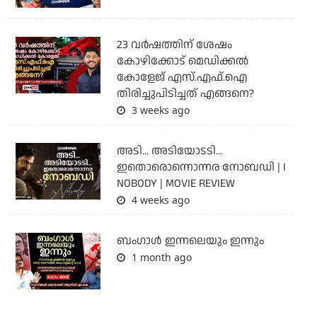
23 വർഷത്തിന് ശേഷം
കോഴിക്കോട് മെഡിക്കൽ
കോളേജ് എസ്.എഫ്.ഐ
തിരിച്ചുപിടിച്ചത് എങ്ങനെ?
3 weeks ago
അടി... അടിയോടടി...
ഇതൊരൊന്നൊന്നര നോബഡി | I
NOBODY | MOVIE REVIEW
4 weeks ago
ബംഗാള്‍ ഇന്നലെയും ഇന്നും
1 month ago