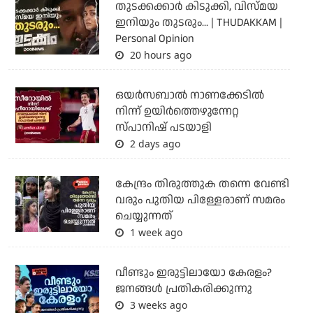
തുടക്കക്കാര്‍ കിടുക്കി, വിസ്മയ
ഇനിയും തുടരും... | THUDAKKAM |
Personal Opinion
20 hours ago
ഒയര്‍സബാൽ നാണക്കേടിൽ
നിന്ന് ഉയിർത്തെഴുന്നേറ്റ
സ്പാനിഷ് പടയാളി
2 days ago
കേന്ദ്രം തിരുത്തുക തന്നെ വേണ്ടി
വരും പുതിയ പിള്ളേരാണ് സമരം
ചെയ്യുന്നത്
1 week ago
വീണ്ടും ഇരുട്ടിലായോ കേരളം?
ജനങ്ങൾ പ്രതികരിക്കുന്നു
3 weeks ago