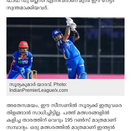
ഫാഫ് ഡു പ്ലെസി എന്നിവരാണ് മുമ്പ് ഈ നേട്ടം
സ്വന്തമാക്കിയവര്‍.
സൂര്യകുമാര്‍ യാദവ്. Photo:
IndianPremierLeague/x.com
അതേസമയം, ഈ സീസണില്‍ സൂര്യക്ക് ഇതുവരെ
തിളങ്ങാന്‍ സാധിച്ചിട്ടില്ല. പത്ത് മത്സരങ്ങളില്‍
കളിച്ച താരത്തിന് വെറും 195 റണ്‍സ് മാത്രമാണ്
സമ്പാദ്യം. ഒരു മത്സരത്തില്‍ മാത്രമാണ് ഇന്ത്യന്‍