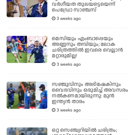
വര്‍ഗീയത തുലയട്ടെയെന്ന്
പെഡ്രോ സാഞ്ചസ്
3 weeks ago
മെസിയും എംബാപ്പെയും
അണ്ണനും തമ്പിയും; ലോക
ചരിത്രത്തില്‍ ഇവരെ വെല്ലാന്‍
മറ്റാരുമില്ല!
3 weeks ago
സഞ്ജുവിനും അഭിഷേകിനും
വൈഭവിനും ഒരുമിച്ച് അവസരം
നല്‍കണമായിരുന്നു: മുൻ
ഇന്ത്യൻ താരം
3 weeks ago
ഒറ്റ സെഞ്ച്വറിയില്‍ ചരിത്രം;