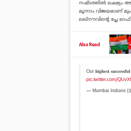
നഷ്ടത്തില്‍ ലക്ഷ്യം
മൂന്നാം വിജയമാണ് മു
ലഖ്‌നൗവിന്റെ പ്ലേ ഓഫ
Also Read
Our 𝐡𝐢𝐠𝐡𝐞𝐬𝐭 𝐬𝐮𝐜𝐜𝐞𝐬𝐬𝐟𝐮
pic.twitter.com/QUvX
— Mumbai Indians (