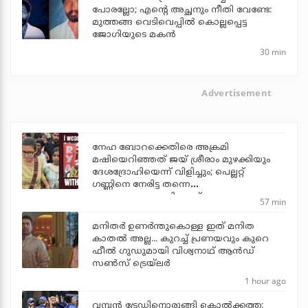
പോരല്ലോ; എന്റെ അച്ഛനും നീതി വേണ്ടേ:
മുത്തങ്ങ വെടിവെപ്പില്‍ കൊല്ലപ്പെട്ട
ജോഗിയുടെ മകന്‍
30 min
Advertisement
നേഹ ബോറക്കെതിരെ അക്രമി
മഷിയെറിഞ്ഞത് ജയ് ശ്രീരാം മുഴക്കിയും
ദേശദ്രോഹിയെന്ന് വിളിച്ചും; പെല്ലറ്റ്
ഗണ്ണിനെ നേരിട്ട തന്നെ
ഭയപ്പെടുത്താനാവില്ലെന്ന് നേഹ
57 min
മനിതര്‍ ഉണര്‍ന്തുകൊള്ള ഇത് മനിത
കാതല്‍ അല്ല... കുറച്ച് പ്രണയവും കുറെ
ഫീല്‍ ഗുഡുമായി വിശ്വനാഥ് ആന്‍ഡ്
സണ്‍സ് ട്രെയ്‌ലര്‍
1 hour ago
വമ്പന്‍ ട്രേഡിനൊരുങ്ങി കൊല്‍ക്കത്ത;