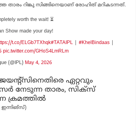
കത്ത താരം റിങ്കു സിങ്ങിനെയാണ് രോഹിത് മറികടന്നത്.
pletely worth the wait! ⏳
man Show made your day!
ttps://t.co/ELGb7TXhqk
#TATAIPL
|
#KhelBindaas
|
5
pic.twitter.com/GHoS4LmRLm
gue (@IPL)
May 4, 2026
‍ ജയന്റ്‌സിനെതിരെ ഏറ്റവും
സര്‍ നേടുന്ന താരം, സിക്‌സ്
്ന ക്രമത്തില്‍
 ഇന്നിങ്സ്)