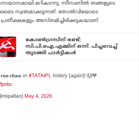
 അനായാസമായി മറികടന്നു. സീസണില്‍ തങ്ങളുടെ
ംബൈ സ്വന്തമാക്കുന്നത്. തോല്‍വിയോടെ
് പ്രതീക്ഷകളും അസ്തമിച്ചിരിക്കുകയാണ്.
കോണ്‍ഗ്രസിന് രണ്ട്;
സി.പി.ഐ.എമ്മിന് ഒന്ന്: പിച്ചവെച്ച്
തുടങ്ങി പാര്‍ട്ടികള്‍
𝐥 𝐫𝐮𝐧-𝐜𝐡𝐚𝐬𝐞 in
#TATAIPL
history (again)! 🙌💙
ffpnbc
@mipaltan)
May 4, 2026