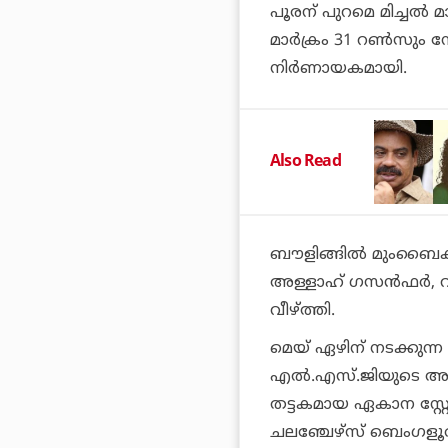
പൂരന് പുറമെ മിച്ചല്‍ 
മാര്‍ക്രം 31 റണ്‍സും നേ
നിര്‍ണായകമായി.
Also Read
ബൗളിങ്ങില്‍ മുംബൈക്ക
അള്ളാഹ് ഗസന്‍ഫര്‍, വി
വീഴ്ത്തി.
മെയ് ഏഴിന് നടക്കുന്
എല്‍.എസ്.ജിയുടെ അടു
തട്ടകമായ ഏകാന സ്റ്റ
ചലഞ്ചേഴ്‌സ് ബെംഗള