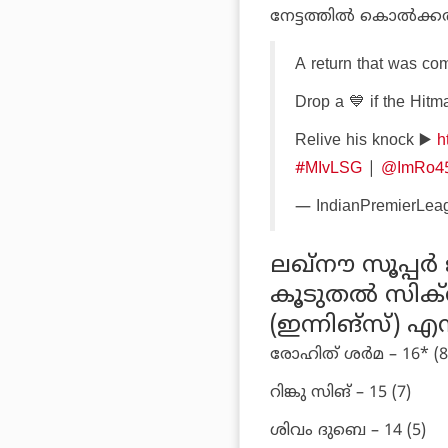
നേട്ടത്തില്‍ കൊല്‍ക്
A return that was com
Drop a 💙 if the Hit
Relive his knock ▶️
h
#MIvLSG
|
@ImRo4
— IndianPremierLea
ലഖ്‌നൗ സൂപ്പര്
കൂടുതല്‍ സിക്‌
(ഇന്നിങ്‌സ്) എന
രോഹിത് ശര്‍മ – 16* (8
റിങ്കു സിങ് – 15 (7)
ശിവം ദുബെ – 14 (5)