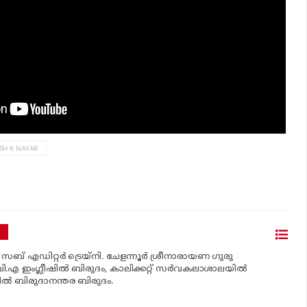
SH K NAYAR
 സബ് എഡിറ്റര്‍ ട്രെയ്‌നി. ചേളന്നൂര്‍ ശ്രീനാരായണ ഗുരു
എ ഇംഗ്ലീഷില്‍ ബിരുദം, കാലിക്കറ്റ് സര്‍വകലാശാലയില്‍
്‍ ബിരുദാനന്തര ബിരുദം.