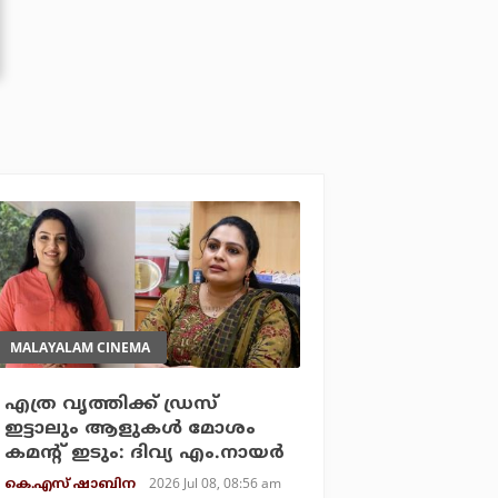
MALAYALAM CINEMA
എത്ര വൃത്തിക്ക് ഡ്രസ്
ഇട്ടാലും ആളുകൾ മോശം
കമന്റ് ഇടും: ദിവ്യ എം.നായർ
2026 Jul 08, 08:56 am
കെ.എസ് ഷാബിന