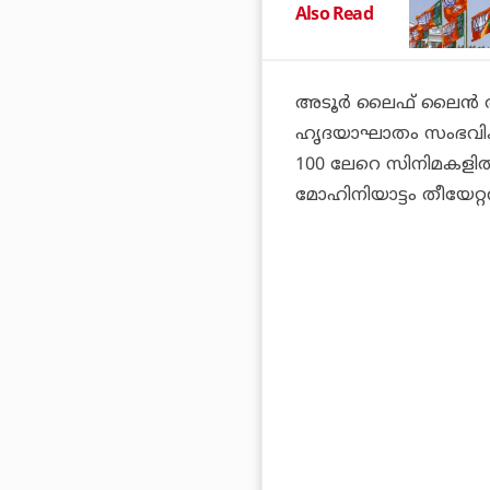
Also Read
അടൂർ ലൈഫ് ലൈൻ ആശ
ഹൃദയാഘാതം സംഭവിക്
100 ലേറെ സിനിമകളി
മോഹിനിയാട്ടം തീയേറ്