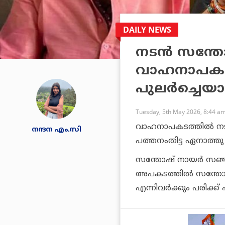
DAILY NEWS
നടൻ സന്ത
വാഹനാപകടത്
പുലർച്ചെയ
Tuesday, 5th May 2026, 8:44 a
വാഹനാപകടത്തിൽ നടൻ 
നന്ദന എം.സി
പത്തനംതിട്ട ഏനാത്തു
സന്തോഷ് നായർ സഞ്ചരി
അപകടത്തിൽ സന്തോഷിന
എന്നിവർക്കും പരിക്ക് പറ്റ