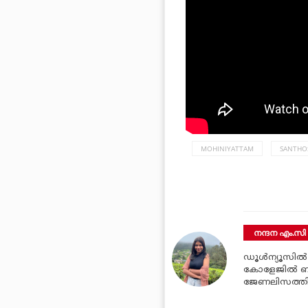
MOHINIYATTAM
SANTHO
നന്ദന എം.സി
ഡൂള്‍ന്യൂസില്‍
കോളേജില്‍ ബി.
ജേണലിസത്തില