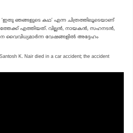
യ ‘ഇതു ഞങ്ങളുടെ കഥ’ എന്ന ചിത്രത്തിലൂടെയാണ്
ത്തേക്ക് എത്തിയത്. വില്ലൻ, നായകൻ, സഹനടൻ,
നെ വൈവിധ്യമാർന്ന വേഷങ്ങളിൽ അദ്ദേഹം
Santosh K. Nair died in a car accident; the accident