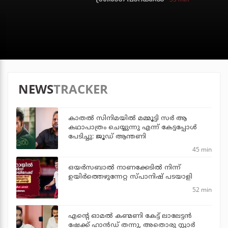
NEWS
TRACKER
കാതൽ സിനിമയിൽ മമ്മൂട്ടി സർ ആ
കഥാപാത്രം ചെയ്യുന്നു എന്ന് കേട്ടപ്പോൾ
പേടിച്ചു: ജൂഡ് ആന്തണി
45 min
ഒയര്‍സബാൽ നാണക്കേടിൽ നിന്ന്
ഉയിർത്തെഴുന്നേറ്റ സ്പാനിഷ് പടയാളി
52 min
എന്റെ ഓമൽ കണ്മണി കേട്ട് ലാലേട്ടൻ
ഷേക്ക് ഹാൻഡ് തന്നു, അതൊരു സ്റ്റാർ