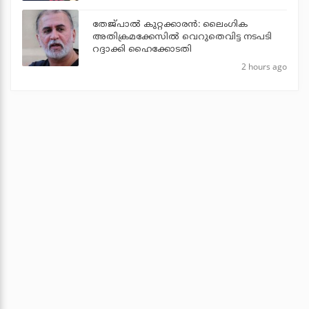
തേജ്പാല്‍ കുറ്റക്കാരന്‍: ലൈംഗിക
അതിക്രമക്കേസില്‍ വെറുതെവിട്ട നടപടി
റദ്ദാക്കി ഹൈക്കോടതി
2 hours ago