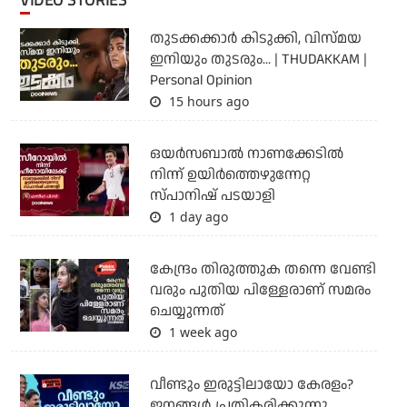
VIDEO STORIES
തുടക്കക്കാര്‍ കിടുക്കി, വിസ്മയ
ഇനിയും തുടരും... | THUDAKKAM |
Personal Opinion
15 hours ago
ഒയര്‍സബാൽ നാണക്കേടിൽ
നിന്ന് ഉയിർത്തെഴുന്നേറ്റ
സ്പാനിഷ് പടയാളി
1 day ago
കേന്ദ്രം തിരുത്തുക തന്നെ വേണ്ടി
വരും പുതിയ പിള്ളേരാണ് സമരം
ചെയ്യുന്നത്
1 week ago
വീണ്ടും ഇരുട്ടിലായോ കേരളം?
ജനങ്ങൾ പ്രതികരിക്കുന്നു