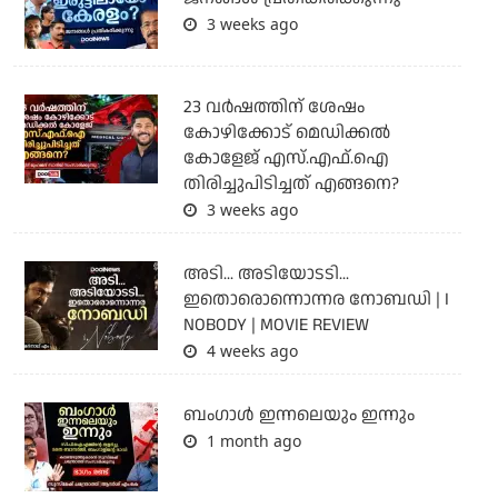
3 weeks ago
23 വർഷത്തിന് ശേഷം
കോഴിക്കോട് മെഡിക്കൽ
കോളേജ് എസ്.എഫ്.ഐ
തിരിച്ചുപിടിച്ചത് എങ്ങനെ?
3 weeks ago
അടി... അടിയോടടി...
ഇതൊരൊന്നൊന്നര നോബഡി | I
NOBODY | MOVIE REVIEW
4 weeks ago
ബംഗാള്‍ ഇന്നലെയും ഇന്നും
1 month ago