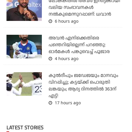
ലോകകപ്പിൽ അവര്‍ ഇന്ത്യക്കായി
വലിയ സംഭാവനകള്‍
നല്‍കുമെന്നുറപ്പാണ്: ധവാന്‍
6 hours ago
അവന്‍ എനിക്കെതിരെ
പന്തെറിയില്ലെന്ന് പറഞ്ഞു:
ഓര്‍മകള്‍ പങ്കുവെച്ച് പൂജാര
4 hours ago
കുല്‍ദീപും ജഡേജയും മാനവും
വിറപ്പിച്ചു; കട്ടയ്ക്ക് പൊരുതി
ലങ്കയും; ആദ്യ ദിനത്തില്‍ 363ന്
എട്ട്!
17 hours ago
LATEST STORIES