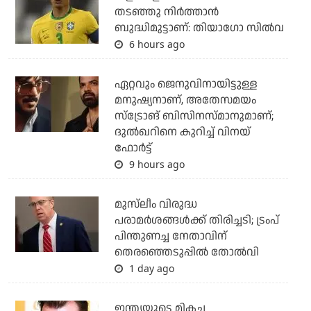
തടഞ്ഞു നിര്‍ത്താന്‍
ബുദ്ധിമുട്ടാണ്: തിയാഗോ സില്‍വ
6 hours ago
ഏറ്റവും ജെനുവിനായിട്ടുള്ള
മനുഷ്യനാണ്, അതേസമയം
സ്‌ട്രോങ് ബിസിനസ്മാനുമാണ്;
ദുല്‍ഖറിനെ കുറിച്ച് വിനയ്
ഫോര്‍ട്ട്
9 hours ago
മുസ്‌ലീം വിരുദ്ധ
പരാമര്‍ശങ്ങള്‍ക്ക് തിരിച്ചടി; ട്രംപ്
പിന്തുണച്ച നേതാവിന്
തെരഞ്ഞെടുപ്പില്‍ തോല്‍വി
1 day ago
ഇന്ത്യയുടെ മികച്ച