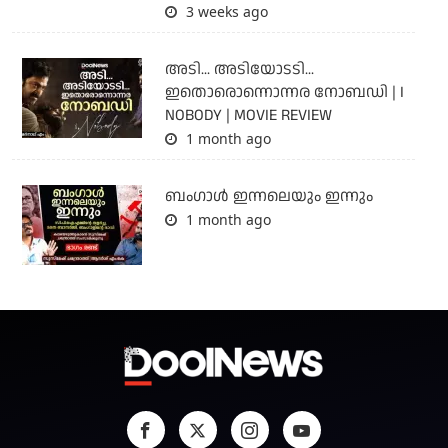
3 weeks ago
അടി... അടിയോടടി...
ഇതൊരൊന്നൊന്നര നോബഡി | I
NOBODY | MOVIE REVIEW
1 month ago
ബംഗാള്‍ ഇന്നലെയും ഇന്നും
1 month ago