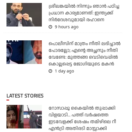
ശ്രീലങ്കയില്‍ നിന്നും ഞാന്‍ പഠിച്ച
പ്രധാന കാര്യമാണത്: ഇന്ത്യക്ക്
നിര്‍ദേശവുമായി രഹാനെ
9 hours ago
പൊലീസിന് മാത്രം നീതി ലഭിച്ചാല്‍
പോരല്ലോ; എന്റെ അച്ഛനും നീതി
വേണ്ടേ: മുത്തങ്ങ വെടിവെപ്പില്‍
കൊല്ലപ്പെട്ട ജോഗിയുടെ മകന്‍
1 day ago
LATEST STORIES
റോസാപ്പൂ കൈയില്‍ തുപ്പാക്കി
വിളയാടി... പത്ത് വര്‍ഷത്തെ
ഇടവേളക്ക് ശേഷം തമിഴിലെ റീ
എന്‍ട്രി അതിരടി മാസ്സാക്കി