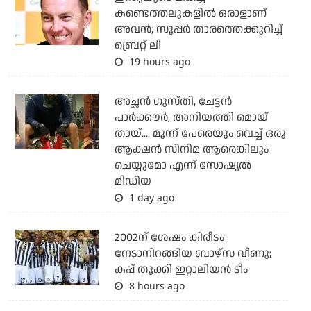
കണ്ടെത്തലുകളില്‍ ഒരാളാണ്
അവന്‍; സൂപ്പര്‍ താരത്തെക്കുറിച്ച്
ബ്രെറ്റ് ലീ
19 hours ago
അച്ഛന്‍ ഗുസ്തി, ചേട്ടന്‍
പാര്‍ക്കൗര്‍, അനിയത്തി മൊയ്
തായ്.... മൂന്ന് പേരെയും വെച്ച് ഒരു
ആക്ഷന്‍ സിനിമ ആരെങ്കിലും
ചെയ്യുമോ എന്ന് സോഷ്യല്‍
മീഡിയ
1 day ago
2002ന് ശേഷം കിരീടം
നേടാനിറങ്ങിയ ബാഴ്സ വീണു;
കപ്പ് തൂക്കി ഇറ്റാലിയൻ ടീം
8 hours ago