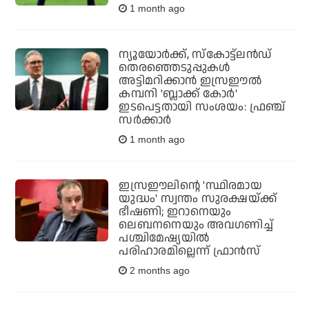
1 month ago
ന്യൂയോര്‍ക്ക്, സ്‌കോട്ട്ലന്‍ഡ്
തെരഞ്ഞെടുപ്പുകള്‍
അട്ടിമറിക്കാന്‍ ഇസ്രഈല്‍
കമ്പനി 'ബ്ലാക്ക് കോര്‍'
ഇടപെട്ടതായി സംശയം: ഫ്രഞ്ച്
സര്‍ക്കാര്‍
1 month ago
ഇസ്രഈലിന്റെ 'സ്ഥിരമായ
യുദ്ധം' സ്വന്തം സുരക്ഷയ്ക്ക്
ഭീഷണി; ഇറാനെയും
ലെബനനെയും അവഗണിച്ച്
പശ്ചിമേഷ്യയിൽ
പരിഹാരമില്ലെന്ന് ഫ്രാൻസ്
2 months ago