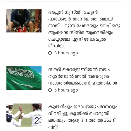
അച്ഛന്‍ ഗുസ്തി, ചേട്ടന്‍
പാര്‍ക്കൗര്‍, അനിയത്തി മൊയ്
തായ്.... മൂന്ന് പേരെയും വെച്ച് ഒരു
ആക്ഷന്‍ സിനിമ ആരെങ്കിലും
ചെയ്യുമോ എന്ന് സോഷ്യല്‍
മീഡിയ
3 hours ago
സൗദി കൊളോണിയല്‍ നയം
തുടര്‍ന്നാല്‍ അത് അവരുടെ
നാശത്തിലേക്കെന്ന് ഹൂത്തികള്‍
5 hours ago
കുല്‍ദീപും ജഡേജയും മാനവും
വിറപ്പിച്ചു; കട്ടയ്ക്ക് പൊരുതി
ലങ്കയും; ആദ്യ ദിനത്തില്‍ 363ന്
എട്ട്!