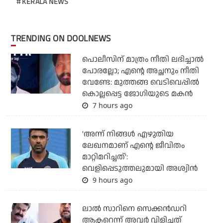
KERALA NEWS
TRENDING ON DOOLNEWS
പൊലീസിന് മാത്രം നീതി ലഭിച്ചാല്‍
പോരല്ലോ; എന്റെ അച്ഛനും നീതി
വേണ്ടേ: മുത്തങ്ങ വെടിവെപ്പില്‍
കൊല്ലപ്പെട്ട ജോഗിയുടെ മകന്‍
7 hours ago
'അന്ന് നിങ്ങള്‍ എഴുതിയ
ലേഖനമാണ് എന്റെ ജീവിതം
മാറ്റിമറിച്ചത്':
വെളിപ്പെടുത്തലുമായി അശ്വിന്‍
9 hours ago
ലാല്‍ സാറിനെ സെക്കന്‍ഡറി
ആക്ടറെന്ന് അവര്‍ വിളിച്ചത്