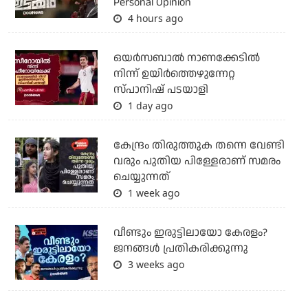
Personal Opinion
4 hours ago
ഒയര്‍സബാൽ നാണക്കേടിൽ
നിന്ന് ഉയിർത്തെഴുന്നേറ്റ
സ്പാനിഷ് പടയാളി
1 day ago
കേന്ദ്രം തിരുത്തുക തന്നെ വേണ്ടി
വരും പുതിയ പിള്ളേരാണ് സമരം
ചെയ്യുന്നത്
1 week ago
വീണ്ടും ഇരുട്ടിലായോ കേരളം?
ജനങ്ങൾ പ്രതികരിക്കുന്നു
3 weeks ago