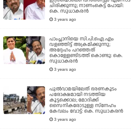
ചിരിക്കുന്നു; നാണംകെട്ട് പോയി:
കെ. സുധാകരന്‍
3 years ago
പാംപ്ലാനിയെ സി.പി.ഐ.എം
വളഞ്ഞിട്ട് അക്രമിക്കുന്നു;
അദ്ദേഹം പറഞ്ഞത്
കൊള്ളേണ്ടിടത്ത് കൊണ്ടു: കെ.
സുധാകരന്‍
3 years ago
പുല്‍വാമയിലേത് ഭരണകൂടം
പരോക്ഷമായി നടത്തിയ
കൂട്ടക്കൊല; മോദിക്ക്
സൈനികരോടുള്ള സ്‌നേഹം
കേവലം വോട്ട്: കെ. സുധാകരന്‍
3 years ago