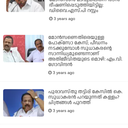
ഭീഷണിപ്പെടുത്തിയിട്ടില്ല:
ഡിവൈ.എസ്.പി റസ്റ്റം
3 years ago
മോന്‍സണെതിരെയുള്ള
പോക്‌സോ കേസ്; പീഡനം
നടക്കുമ്പോള്‍ സുധാകരന്റെ
സാന്നിധ്യമുണ്ടെന്നാണ്
അതിജീവിതയുടെ മൊഴി: എം.വി.
ഗോവിന്ദന്‍
3 years ago
പുരാവസ്തു തട്ടിപ്പ് കേസില്‍ കെ.
സുധാകരന്‍ പറയുന്നത് കള്ളം?
ചിത്രങ്ങള്‍ പുറത്ത്
3 years ago