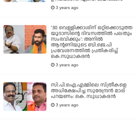
3 years ago
'30 വെള്ളിക്കാശിന് ഒറ്റിക്കൊടുത്ത
യൂദാസിന്റെ ദിവസത്തില്‍ പലതും
സംഭവിക്കും': അനില്‍
ആന്റണിയുടെ ബി.ജെ.പി
പ്രവേശനത്തില്‍ പ്രതികരിച്ച്
കെ.സുധാകരന്‍
3 years ago
സി.പി.ഐ.എമ്മിലെ സ്ത്രീകളെ
അധിക്ഷേപിച്ച സുരേന്ദ്രന്‍ മാപ്പ്
പറയണം: കെ. സുധാകരന്‍
3 years ago