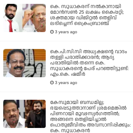
കെ. സുധാകരന് നല്‍കാനായി
മോന്‍സണ്‍ 25 ലക്ഷം കൈപ്പറ്റി;
ശക്തമായ ഡിജിറ്റല്‍ തെളിവ്
ലഭിച്ചെന്ന് ക്രൈംബ്രാഞ്ച്
3 years ago
കെ.പി.സി.സി അധ്യക്ഷന്റെ വാദം
തള്ളി പരാതിക്കാരന്‍; ആദ്യ
പരാതിയില്‍ തന്നെ കെ.
സുധാകരന്റെ പേര് പറഞ്ഞിട്ടുണ്ട്:
എം.കെ. ഷമീര്‍
3 years ago
കേസുമായി ബന്ധമില്ല;
ഭയപ്പെടുത്താനാണ് ശ്രമമെങ്കില്‍
പിണറായി മൂഢസ്വര്‍ഗത്തില്‍;
അങ്ങനെ തെളിയിച്ചാല്‍
പൊതുജീവിതം അവസാനിപ്പിക്കും:
കെ. സുധാകരന്‍