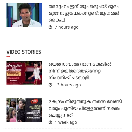
അദ്ദേഹം ഇനിയും ഒരുപാട് ദൂരം
മുന്നോട്ടുപോകാനുണ്ട്: മുഹമ്മദ്
കൈഫ്
7 hours ago
VIDEO STORIES
ഒയര്‍സബാൽ നാണക്കേടിൽ
നിന്ന് ഉയിർത്തെഴുന്നേറ്റ
സ്പാനിഷ് പടയാളി
13 hours ago
കേന്ദ്രം തിരുത്തുക തന്നെ വേണ്ടി
വരും പുതിയ പിള്ളേരാണ് സമരം
ചെയ്യുന്നത്
1 week ago