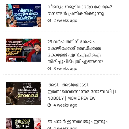
വീണ്ടും ഇരുട്ടിലായോ കേരളം?
ജനങ്ങൾ പ്രതികരിക്കുന്നു
2 weeks ago
23 വർഷത്തിന് ശേഷം
കോഴിക്കോട് മെഡിക്കൽ
കോളേജ് എസ്.എഫ്.ഐ
തിരിച്ചുപിടിച്ചത് എങ്ങനെ?
3 weeks ago
അടി... അടിയോടടി...
ഇതൊരൊന്നൊന്നര നോബഡി | I
NOBODY | MOVIE REVIEW
4 weeks ago
ബംഗാള്‍ ഇന്നലെയും ഇന്നും
4 weeks ago