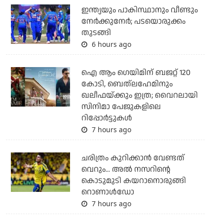
ഇന്ത്യയും പാകിസ്ഥാനും വീണ്ടും
നേര്‍ക്കുനേര്‍; പടയൊരുക്കം
തുടങ്ങി
6 hours ago
ഐ ആം ഗെയിമിന് ബജറ്റ് 120
കോടി, ബെത്‌ലഹേമിനും
ഖലീഫയ്ക്കും ഇത്ര; വൈറലായി
സിനിമാ പേജുകളിലെ
റിപ്പോര്‍ട്ടുകള്‍
7 hours ago
ചരിത്രം കുറിക്കാന്‍ വേണ്ടത്
വെറും... അല്‍ നസറിന്റെ
കൊടുമുടി കയറാനൊരുങ്ങി
റൊണാള്‍ഡോ
7 hours ago