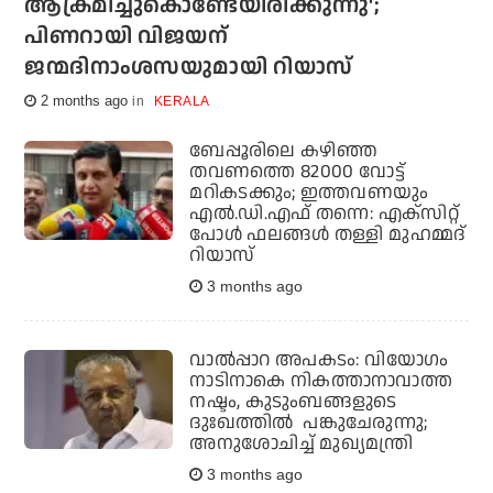
ആക്രമിച്ചുകൊണ്ടേയിരിക്കുന്നു';
പിണറായി വിജയന്
ജന്മദിനാംശസയുമായി റിയാസ്
2 months ago
KERALA
ബേപ്പൂരിലെ കഴിഞ്ഞ
തവണത്തെ 82000 വോട്ട്
മറികടക്കും; ഇത്തവണയും
എല്‍.ഡി.എഫ് തന്നെ: എക്‌സിറ്റ്
പോള്‍ ഫലങ്ങള്‍ തള്ളി മുഹമ്മദ്
റിയാസ്‌
3 months ago
വാല്‍പ്പാറ അപകടം: വിയോഗം
നാടിനാകെ നികത്താനാവാത്ത
നഷ്ടം, കുടുംബങ്ങളുടെ
ദുഃഖത്തില്‍ പങ്കുചേരുന്നു;
അനുശോചിച്ച് മുഖ്യമന്ത്രി
3 months ago