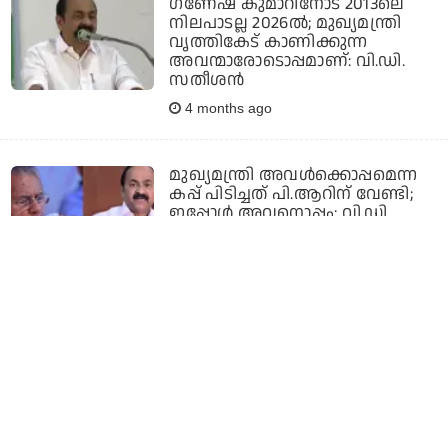
ഗണേഷ് കുമാറിനോട് 2013ലെ
നിലപാടല്ല 2026ല്‍; മുഖ്യമന്ത്രി
വൃത്തികേട് കാണിക്കുന്ന
അവന്മാരോടൊപ്പമാണ്: വി.ഡി.
സതീശന്‍
4 months ago
മുഖ്യമന്ത്രി അവള്‍ക്കൊപ്പമെന്ന
കപ്പ് പിടിച്ചത് പി.ആറിന് വേണ്ടി;
ഇപ്പോള്‍ അവനൊപ്പം: വി.ഡി.
സതീശന്‍
4 months ago
കോണ്‍ഗ്രസ് സംഘപരിവാറിന്റെ
ബി ടീമാണെന്ന വസ്തുത വീണ്ടും
ശരിവെക്കുന്നു; ബീഹാര്‍-ഒഡീഷ
രാജ്യസഭാ തെരഞ്ഞെടുപ്പില്‍
മുഖ്യമന്ത്രി
4 months ago