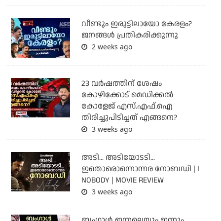
വീണ്ടും ഇരുട്ടിലായോ കേരളം?
ജനങ്ങൾ പ്രതികരിക്കുന്നു
2 weeks ago
23 വർഷത്തിന് ശേഷം
കോഴിക്കോട് മെഡിക്കൽ
കോളേജ് എസ്.എഫ്.ഐ
തിരിച്ചുപിടിച്ചത് എങ്ങനെ?
3 weeks ago
അടി... അടിയോടടി...
ഇതൊരൊന്നൊന്നര നോബഡി | I
NOBODY | MOVIE REVIEW
3 weeks ago
ബംഗാള്‍ ഇന്നലെയും ഇന്നും