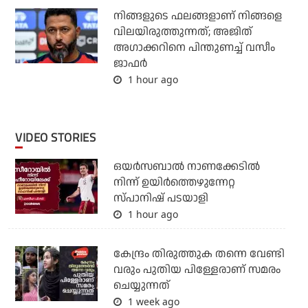
നിങ്ങളുടെ ഫലങ്ങളാണ് നിങ്ങളെ
വിലയിരുത്തുന്നത്; അജിത്
അഗാക്കറിനെ പിന്തുണച്ച് വസീം
ജാഫര്‍
1 hour ago
VIDEO STORIES
ഒയര്‍സബാൽ നാണക്കേടിൽ
നിന്ന് ഉയിർത്തെഴുന്നേറ്റ
സ്പാനിഷ് പടയാളി
1 hour ago
കേന്ദ്രം തിരുത്തുക തന്നെ വേണ്ടി
വരും പുതിയ പിള്ളേരാണ് സമരം
ചെയ്യുന്നത്
1 week ago