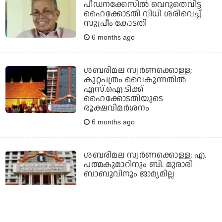
പീഡനക്കേസില്‍ വെറുതെവിട്ട
ഹൈക്കോടതി വിധി ശരിവെച്ച്
സുപ്രീം കോടതി
6 months ago
ശബരിമല സ്വര്‍ണക്കൊള്ള;
കുറ്റപത്രം വൈകുന്നതില്‍
എസ്.ഐ.ടിക്ക്
ഹൈക്കോടതിയുടെ
രൂക്ഷവിമര്‍ശനം
6 months ago
ശബരിമല സ്വര്‍ണക്കൊള്ള; എ.
പത്മകുമാറിനും ബി. മുരാരി
ബാബുവിനും ജാമ്യമില്ല
6 months ago