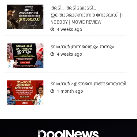
അടി... അടിയോടടി...
ഇതൊരൊന്നൊന്നര നോബഡി | I
NOBODY | MOVIE REVIEW
4 weeks ago
ബംഗാള്‍ ഇന്നലെയും ഇന്നും
4 weeks ago
ബം​ഗാൾ എങ്ങനെ ഇങ്ങനെയായി
1 month ago