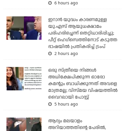
6 hours ago
ഇറാന്‍ യുദ്ധം കാരണമുള്ള
യു.എസ് ആയുധക്ഷാമം
പരിഹരിച്ചെന്ന് തെറ്റിധാരിപ്പിച്ചു;
പീറ്റ് ഹെഗ്‌സെത്തിനോട് കടുത്ത
ഭാഷയില്‍ പ്രതികരിച്ച് ട്രംപ്
2 hours ago
ഒരു സ്ത്രീയെ നിങ്ങള്‍
അധിക്ഷേപിക്കുന്ന ഓരോ
കമന്റും ബാധിക്കുന്നത് അവളെ
മാത്രമല്ല; വിസ്മയ വിഷയത്തില്‍
വൈറലായി പോസ്റ്റ്
5 hours ago
ആദ്യം മലയാളം
അറിയാത്തതിന്റെ പേരില്‍,