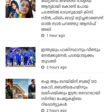
കല്യാണം കഴിഞ്ഞ് ഭാര്യയെ
ആദ്യമായി കൊണ്ട് പോയ
പടത്തില്‍ ഭാവനുമായി കിസ്
സീന്‍, ഫിലിം വെട്ടി ഒട്ടിച്ചതാണെന്ന്
ലാല്‍ സാര്‍ പറഞ്ഞു: ആസിഫ്
അലി
1 hour ago
ഇന്ത്യയും പാകിസ്ഥാനും വീണ്ടും
നേര്‍ക്കുനേര്‍; പടയൊരുക്കം
തുടങ്ങി
2 hours ago
ഐ ആം ഗെയിമിന് ബജറ്റ് 120
കോടി, ബെത്‌ലഹേമിനും
ഖലീഫയ്ക്കും ഇത്ര; വൈറലായി
സിനിമാ പേജുകളിലെ
റിപ്പോര്‍ട്ടുകള്‍
2 hours ago