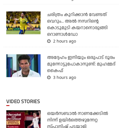
ചരിത്രം കുറിക്കാന്‍ വേണ്ടത്
വെറും... അല്‍ നസറിന്റെ
കൊടുമുടി കയറാനൊരുങ്ങി
റൊണാള്‍ഡോ
2 hours ago
അദ്ദേഹം ഇനിയും ഒരുപാട് ദൂരം
മുന്നോട്ടുപോകാനുണ്ട്: മുഹമ്മദ്
കൈഫ്
3 hours ago
VIDEO STORIES
ഒയര്‍സബാൽ നാണക്കേടിൽ
നിന്ന് ഉയിർത്തെഴുന്നേറ്റ
സ്പാനിഷ് പടയാളി