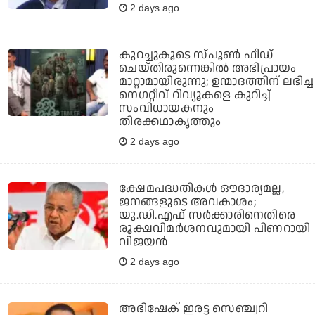
2 days ago
കുറച്ചുകൂടെ സ്പൂണ്‍ ഫീഡ്
ചെയ്തിരുന്നെങ്കില്‍ അഭിപ്രായം
മാറ്റാമായിരുന്നു; ഉന്മാദത്തിന് ലഭിച്ച
നെഗറ്റീവ് റിവ്യൂകളെ കുറിച്ച്
സംവിധായകനും
തിരക്കഥാകൃത്തും
2 days ago
ക്ഷേമപദ്ധതികള്‍ ഔദാര്യമല്ല,
ജനങ്ങളുടെ അവകാശം;
യു.ഡി.എഫ് സര്‍ക്കാരിനെതിരെ
രൂക്ഷവിമര്‍ശനവുമായി പിണറായി
വിജയന്‍
2 days ago
അഭിഷേക് ഇരട്ട സെഞ്ച്വറി