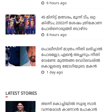
6 hours ago
45 മിനിട്ട് മത്സരം, മൂന്ന് ടീം, ഒറ്റ
കിരീടം; 2002ന് ശേഷം ത്രികോണ
പോരിനൊരുങ്ങി ബാഴ്‌സ
8 hours ago
പൊലീസിന് മാത്രം നീതി ലഭിച്ചാല്‍
പോരല്ലോ; എന്റെ അച്ഛനും നീതി
വേണ്ടേ: മുത്തങ്ങ വെടിവെപ്പില്‍
കൊല്ലപ്പെട്ട ജോഗിയുടെ മകന്‍
1 day ago
LATEST STORIES
അന്ന് കൊച്ചിയില്‍ സൂര്യ സാര്‍
വന്നപ്പോള്‍ കാണാന്‍ പോകാന്‍