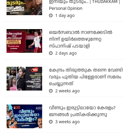
ഇനിയും തുടരും... | THUDAKKAM |
Personal Opinion
1 day ago
ഒയര്‍സബാൽ നാണക്കേടിൽ
നിന്ന് ഉയിർത്തെഴുന്നേറ്റ
സ്പാനിഷ് പടയാളി
2 days ago
കേന്ദ്രം തിരുത്തുക തന്നെ വേണ്ടി
വരും പുതിയ പിള്ളേരാണ് സമരം
ചെയ്യുന്നത്
2 weeks ago
വീണ്ടും ഇരുട്ടിലായോ കേരളം?
ജനങ്ങൾ പ്രതികരിക്കുന്നു
3 weeks ago