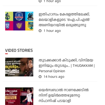
1 hour ago
ഇതിഹാസം കേരളത്തിലേക്ക്;
മലയാളികളുടെ 'ഐ.പി.എല്‍'
അണിയറയില്‍ ഒരുങ്ങുന്നു
1 hour ago
VIDEO STORIES
തുടക്കക്കാര്‍ കിടുക്കി, വിസ്മയ
ഇനിയും തുടരും... | THUDAKKAM |
Personal Opinion
14 hours ago
ഒയര്‍സബാൽ നാണക്കേടിൽ
നിന്ന് ഉയിർത്തെഴുന്നേറ്റ
സ്പാനിഷ് പടയാളി