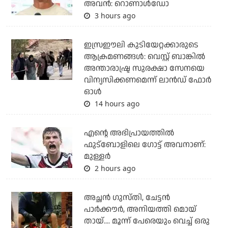
അവന്‍: റൊണാള്‍ഡോ
3 hours ago
ഇസ്രഈലി കുടിയേറ്റക്കാരുടെ
ആക്രമണങ്ങള്‍: വെസ്റ്റ് ബാങ്കില്‍
അന്താരാഷ്ട്ര സുരക്ഷാ സേനയെ
വിന്യസിക്കണമെന്ന് ലാന്‍ഡ് ഫോര്‍
ഓള്‍
14 hours ago
എന്റെ അഭിപ്രായത്തില്‍
ഫുട്‌ബോളിലെ ഗോട്ട് അവനാണ്:
മുള്ളര്‍
2 hours ago
അച്ഛന്‍ ഗുസ്തി, ചേട്ടന്‍
പാര്‍ക്കൗര്‍, അനിയത്തി മൊയ്
തായ്.... മൂന്ന് പേരെയും വെച്ച് ഒരു