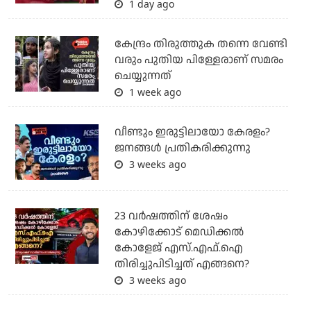
1 day ago
കേന്ദ്രം തിരുത്തുക തന്നെ വേണ്ടി
വരും പുതിയ പിള്ളേരാണ് സമരം
ചെയ്യുന്നത്
1 week ago
വീണ്ടും ഇരുട്ടിലായോ കേരളം?
ജനങ്ങൾ പ്രതികരിക്കുന്നു
3 weeks ago
23 വർഷത്തിന് ശേഷം
കോഴിക്കോട് മെഡിക്കൽ
കോളേജ് എസ്.എഫ്.ഐ
തിരിച്ചുപിടിച്ചത് എങ്ങനെ?
3 weeks ago