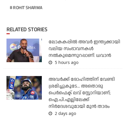
ROHIT SHARMA
RELATED STORIES
ലോകകപ്പിൽ അവര്‍ ഇന്ത്യക്കായി
വലിയ സംഭാവനകള്‍
നല്‍കുമെന്നുറപ്പാണ്: ധവാന്‍
5 hours ago
അവർക്ക് രോഹിത്തിന് വേണ്ടി
ശ്രമിച്ചുകൂടേ... അതൊരു
പെർഫെക്ട് ലവ് സ്റ്റോറിയാണ്;
ഐ.പി.എല്ലിലേക്ക്
നിർദേശവുമായി മുൻ താരം
2 days ago