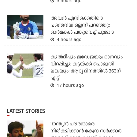
5 hours ago
അവന്‍ എനിക്കെതിരെ
പന്തെറിയില്ലെന്ന് പറഞ്ഞു:
ഓര്‍മകള്‍ പങ്കുവെച്ച് പൂജാര
4 hours ago
കുല്‍ദീപും ജഡേജയും മാനവും
വിറപ്പിച്ചു; കട്ടയ്ക്ക് പൊരുതി
ലങ്കയും; ആദ്യ ദിനത്തില്‍ 363ന്
എട്ട്!
17 hours ago
LATEST STORIES
'ഇന്ത്യന്‍ പൗരന്മാരെ
നിരീക്ഷിക്കാന്‍ കേന്ദ്ര സര്‍ക്കാര്‍