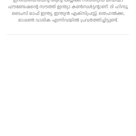
ഇന്‍ഡിപെന്‍ഡന്റ് ആന്റ് പബ്ലിക്ക് സ്പിരിറ്റഡ് മീഡിയാ
ഫൗണ്ടേഷന്റെ സൗത്ത് ഇന്ത്യാ കണ്‍സള്‍ട്ടന്റാണ്. ദി ഹിന്ദു,
ടൈംസ് ഓഫ് ഇന്ത്യ, ഇന്ത്യന്‍ എക്‌സ്പ്രസ്സ്, തെഹല്‍ക്ക,
ഓപ്പണ്‍ വാരിക എന്നിവയില്‍ പ്രവര്‍ത്തിച്ചിട്ടുണ്ട്.