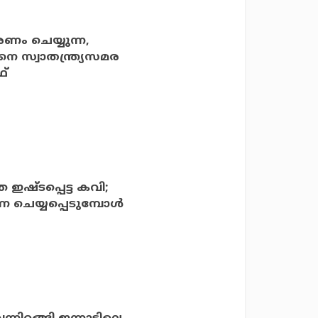
രണം ചെയ്യുന്ന,
നെ സ്വാതന്ത്ര്യസമര
ഥ്
ഇഷ്ടപ്പെട്ട കവി;
െയ്യപ്പെടുമ്പോള്‍