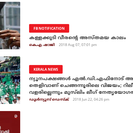
FB NOTIFICATION
കള്ളക്കുടി വീരന്റെ അസ്തമയ കാലം
2018 Aug 07, 07:01 pm
കെ.എ. ഷാജി
KERALA NEWS
ന്യൂനപക്ഷങ്ങള്‍ എല്‍.ഡി.എഫിനോട് അന
തെളിവാണ് ചെങ്ങന്നൂരിലെ വിജയം; റിലീഫ
വളരില്ലെന്നും മുസ്‌ലിം ലീഗ് നേതൃയോഗത
2018 Jun 22, 04:26 pm
ഡൂള്‍ന്യൂസ് ഡെസ്‌ക്