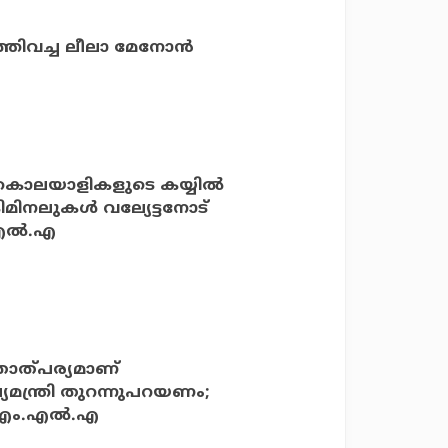
തിവച്ച ലീലാ മേനോന്‍
‍ കൊലയാളികളുടെ കയ്യില്‍
ിനലുകള്‍ വല്യേട്ടനോട്
ല്‍.എ
ാത്പര്യമാണ്
്യമന്ത്രി തുറന്നുപറയണം;
എം.എല്‍.എ