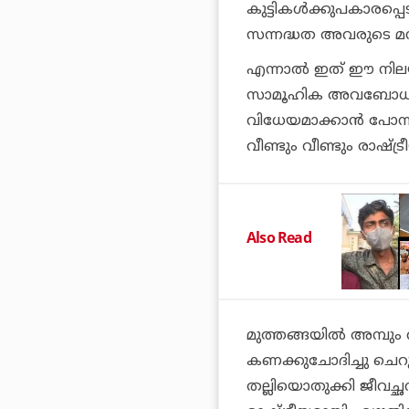
കുട്ടികള്‍ക്കുപകാരപ്പെട
സന്നദ്ധത അവരുടെ മനസ്
എന്നാല്‍ ഇത് ഈ നിലയില
സാമൂഹിക അവബോധത്ത
വിധേയമാക്കാന്‍ പോന്നത
വീണ്ടും വീണ്ടും രാഷ്ട്
Also Read
മുത്തങ്ങയില്‍ അമ്പും
കണക്കുചോദിച്ചു ചെറു
തല്ലിയൊതുക്കി ജീവച്ഛ