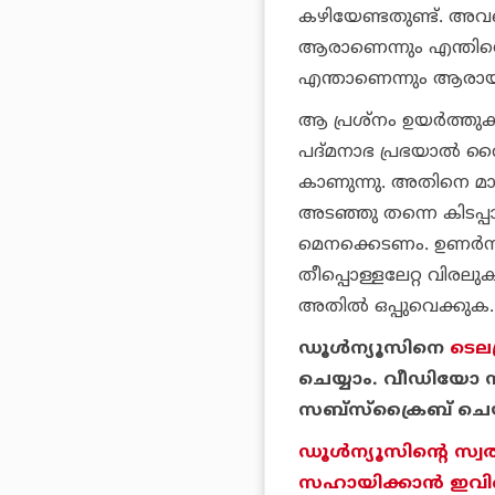
കഴിയേണ്ടതുണ്ട്. അവരെ
ആരാണെന്നും എന്തിന്
എന്താണെന്നും ആരായ
ആ പ്രശ്‌നം ഉയര്‍ത്
പദ്മനാഭ പ്രഭയാല്‍ വ
കാണുന്നു. അതിനെ മാനി
അടഞ്ഞു തന്നെ കിടപ്പാ
മെനക്കെടണം. ഉണര്‍ന്
തീപ്പൊള്ളലേറ്റ വിരലു
അതില്‍ ഒപ്പുവെക്കുക.
ഡൂള്‍ന്യൂസിനെ
ടെലഗ
ചെയ്യാം. വീഡിയോ സ
സബ്‌സ്‌ക്രൈബ് ചെയ
ഡൂള്‍ന്യൂസിന്റെ സ്വ
സഹായിക്കാന്‍ ഇവിടെ 