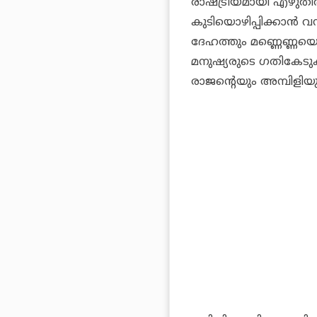
രാഷ്ട്രീയമായി എഴുതിത്
കുടിയൊഴിപ്പിക്കാന്‍
ദേഹത്തും മണ്ണെണ്ണയൊ
മനുഷ്യരുടെ ഗതികേടുക
രാജന്റെയും അമ്പിളിയുട