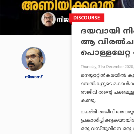
DISCOURSE
ദയവായി നിങ
ആ വിരല്‍ചൂ
പൊള്ളലേറ്റ
Thursday, 31st December 2020,
നെയ്യാറ്റിന്‍കരയില്‍
നിജാസ്
ദമ്പതികളുടെ മക്കള്‍
രാജീവ് തന്റെ പക്കലുള
കണ്ടു.
ലക്ഷ്മി രാജീവ് അവര
പ്രകാശിപ്പിക്കുകയായിര
ഒരു വസ്തുവിനെ ഒരു മ