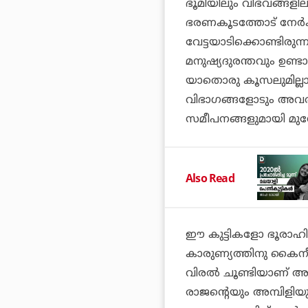
ഭൂമിയിലും വിഭവങ്ങളില
ഭരണകൂടത്തോട് നേര്‍ക്
വേട്ടയാടിക്കൊണ്ടിരുന്
മനുഷ്യദുരന്തവും ഉണ്ട
യാതൊരു കൂസലുമില്ല
വിഭാഗങ്ങളോടും അവര്‍
സമീപനങ്ങളുമായി മുന
Also Read
ഈ കുട്ടികളോ ഭൂരാഹി
കാരുണ്യത്തിനു കൈനീട്
വിരല്‍ ചൂണ്ടിയാണ് അവ
രാജന്റെയും അമ്പിളിയു