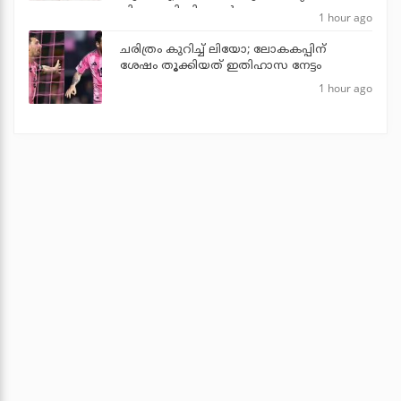
പിണറായി വിജയന്‍
1 hour ago
ചരിത്രം കുറിച്ച് ലിയോ; ലോകകപ്പിന്
ശേഷം തൂക്കിയത് ഇതിഹാസ നേട്ടം
1 hour ago