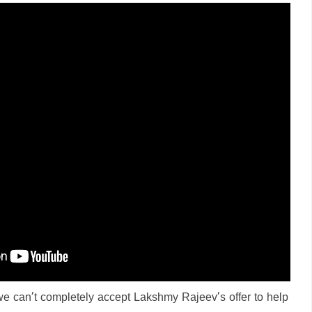
e can’t completely accept Lakshmy Rajeev’s offer to help