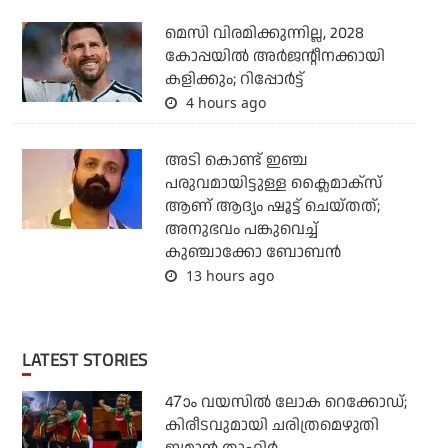
മെസി വിരമിക്കുന്നില്ല, 2028
കോപ്പയില്‍ അര്‍ജന്റീനക്കായി
കളിക്കും; റിപ്പോര്‍ട്ട്
4 hours ago
അടി കൊണ്ട് ഇഞ്ച
പരുവമായിട്ടുള്ള ക്ലൈമാക്‌സ്
ആണ് ആദ്യം ഷൂട്ട് ചെയ്തത്;
അനുഭവം പങ്കുവെച്ച്
കുഞ്ചാക്കോ ബോബന്‍
13 hours ago
LATEST STORIES
47ാം വയസില്‍ ലോക റെക്കോഡ്;
കിരീടവുമായി ചരിത്രമെഴുതി