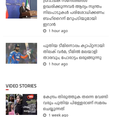
പ്രവാചക സന്ദേശങ്ങള്‍
ഉദ്ധരിക്കുന്നവര്‍ ആദ്യം സ്വന്തം
നിലപാടുകള്‍ പരിശോധിക്കണം:
ബഹ്‌റൈന് മറുപടിയുമായി
ഇറാന്‍
1 hour ago
പുതിയ ടീമിനൊപ്പം ക്യാപ്റ്റനായി
തിലക് വര്‍മ, ടീമില്‍ മലയാളി
താരവും; പോരാട്ടം ഒരുങ്ങുന്നു
1 hour ago
VIDEO STORIES
കേന്ദ്രം തിരുത്തുക തന്നെ വേണ്ടി
വരും പുതിയ പിള്ളേരാണ് സമരം
ചെയ്യുന്നത്
1 week ago