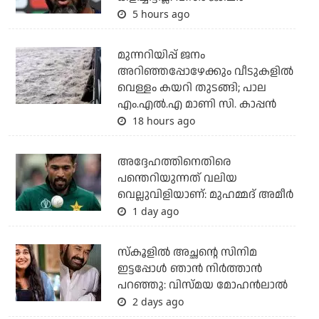
5 hours ago
മുന്നറിയിപ്പ് ജനം
അറിഞ്ഞപ്പോഴേക്കും വീടുകളില്‍
വെള്ളം കയറി തുടങ്ങി; പാല
എം.എല്‍.എ മാണി സി. കാപ്പന്‍
18 hours ago
അദ്ദേഹത്തിനെതിരെ
പന്തെറിയുന്നത് വലിയ
വെല്ലുവിളിയാണ്: മുഹമ്മദ് അമീര്‍
1 day ago
സ്കൂളിൽ അച്ഛന്റെ സിനിമ
ഇട്ടപ്പോൾ ഞാൻ നിർത്താൻ
പറഞ്ഞു: വിസ്മയ മോഹൻലാൽ
2 days ago