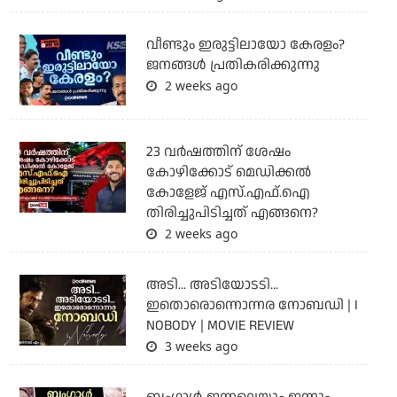
വീണ്ടും ഇരുട്ടിലായോ കേരളം?
ജനങ്ങൾ പ്രതികരിക്കുന്നു
2 weeks ago
23 വർഷത്തിന് ശേഷം
കോഴിക്കോട് മെഡിക്കൽ
കോളേജ് എസ്.എഫ്.ഐ
തിരിച്ചുപിടിച്ചത് എങ്ങനെ?
2 weeks ago
അടി... അടിയോടടി...
ഇതൊരൊന്നൊന്നര നോബഡി | I
NOBODY | MOVIE REVIEW
3 weeks ago