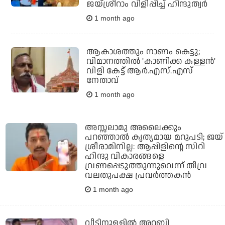
ജയ്ശ്രീറാം വിളിപ്പിച്ച് ഹിന്ദുത്വര്‍
1 month ago
ആകാശത്തും നാണം കെട്ടു;
വിമാനത്തില്‍ 'കാണിക്ക കള്ളന്‍'
വിളി കേട്ട് ആര്‍.എസ്.എസ്
നേതാവ്
1 month ago
അസ്സലാമു അലൈക്കും
പറഞ്ഞാല്‍ കൃത്യമായ മറുപടി; ജയ്
ശ്രീരാമിനില്ല: ആപ്പിളിന്റെ സിറി
ഹിന്ദു വികാരങ്ങളെ
വ്രണപ്പെടുത്തുന്നുവെന്ന് തീവ്ര
വലതുപക്ഷ പ്രവര്‍ത്തകന്‍
1 month ago
വീടിനുളളില്‍ അറബി