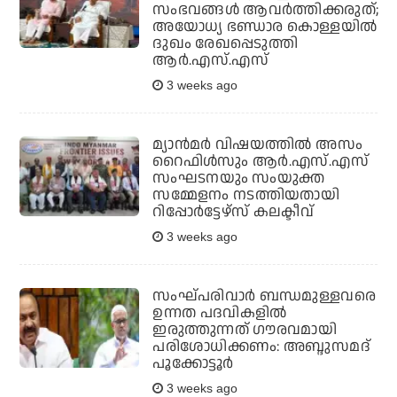
സംഭവങ്ങള്‍ ആവര്‍ത്തിക്കരുത്;
അയോധ്യ ഭണ്ഡാര കൊള്ളയില്‍
ദുഖം രേഖപ്പെടുത്തി
ആര്‍.എസ്.എസ്
3 weeks ago
മ്യാന്‍മര്‍ വിഷയത്തില്‍ അസം
റൈഫിള്‍സും ആര്‍.എസ്.എസ്
സംഘടനയും സംയുക്ത
സമ്മേളനം നടത്തിയതായി
റിപ്പോര്‍ട്ടേഴ്‌സ് കലക്ടീവ്
3 weeks ago
സംഘ്പരിവാര്‍ ബന്ധമുള്ളവരെ
ഉന്നത പദവികളില്‍
ഇരുത്തുന്നത് ഗൗരവമായി
പരിശോധിക്കണം: അബ്ദുസമദ്
പൂക്കോട്ടൂര്‍
3 weeks ago