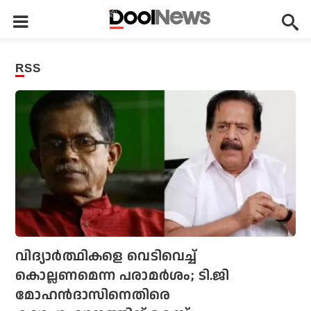
RSS
വിദ്യാര്‍ത്ഥികളെ വെടിവെച്ച്
കൊല്ലണമെന്ന പരാമര്‍ശം; ടി.ജി
മോഹന്‍ദാസിനെതിരെ