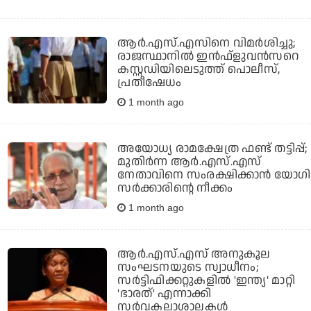
ആര്‍.എസ്.എസിനെ വിമര്‍ശിച്ചു;
രാജസ്ഥാനില്‍ ഇന്‍ഫ്‌ളുവന്‍സറെ
കസ്റ്റഡിയിലെടുത്ത് പൊലീസ്,
പ്രതീഷേധം
1 month ago
അയോധ്യ രാമക്ഷേത്ര ഫണ്ട് തട്ടിപ്പ്;
മുതിര്‍ന്ന ആര്‍.എസ്.എസ്
നേതാവിനെ സംരക്ഷിക്കാന്‍ യോഗി
സര്‍ക്കാരിന്റെ നീക്കം
1 month ago
ആര്‍.എസ്.എസ് അനുകൂല
സംഘടനയുടെ സ്വാധീനം;
സര്‍ട്ടിഫിക്കറ്റുകളില്‍ 'ഇന്ത്യ' മാറ്റി
'ഭാരത്' എന്നാക്കി
സര്‍വകലാശാലകള്‍