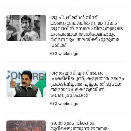
യു.പി: ജിമ്മില്‍ നിന്ന്
മടങ്ങുകയായിരുന്ന മുസ്‌ലിം
യുവാവിന് നേരെ ഹിന്ദുത്വരുടെ
മതപരമായ അധിക്ഷേപവും
മര്‍ദനവും: തലയ്ക്ക് ഗുരുതര
പരിക്ക്
3 weeks ago
ആര്‍.എസ്.എസ് ഖേദം
പ്രകടിപ്പിച്ചെന്ന്, കള്ളന്മാര്‍ ഖേദം
പ്രകടിപ്പിച്ചാല്‍ എല്ലാം തീരുമോ:
അയോധ്യ കൊള്ളയില്‍
വേണുഗോപാല്‍
3 weeks ago
ഭക്തരുടെ വികാരം
മുറിപ്പെടുത്തുന്ന ഇത്തരം