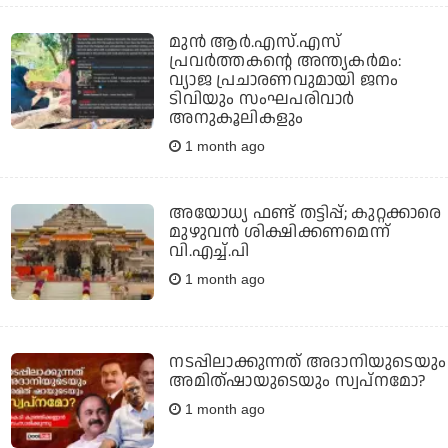
മുന്‍ ആര്‍.എസ്.എസ്
പ്രവര്‍ത്തകന്റെ അന്ത്യകര്‍മം:
വ്യാജ പ്രചാരണവുമായി ജനം
ടിവിയും സംഘപരിവാര്‍
അനുകൂലികളും
1 month ago
അയോധ്യ ഫണ്ട് തട്ടിപ്പ്; കുറ്റക്കാരെ
മുഴുവന്‍ ശിക്ഷിക്കണമെന്ന്
വി.എച്ച്.പി
1 month ago
നടപ്പിലാക്കുന്നത് അദാനിയുടെയും
അമിത്ഷായുടെയും സ്വപ്നമോ?
1 month ago