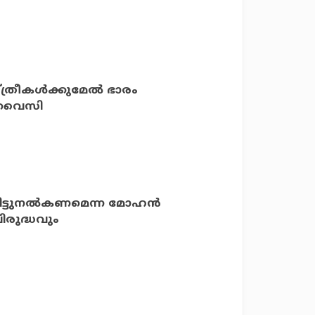
്ത്രീകള്‍ക്കുമേല്‍ ഭാരം
‍ ഒവൈസി
 വിട്ടുനല്‍കണമെന്ന മോഹന്‍
രുദ്ധവും