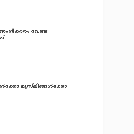
ാ അംഗികാരം വേണ്ട;
ത്
്കൾക്കോ മുസ്‌ലിങ്ങൾക്കോ