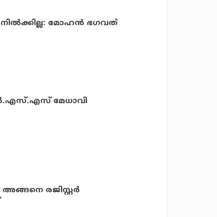
നില്‍ക്കില്ല: മോഹന്‍ ഭഗവത്
ർ.എസ്.എസ് മേധാവി
; അങ്ങനെ രജിസ്റ്റര്‍
്