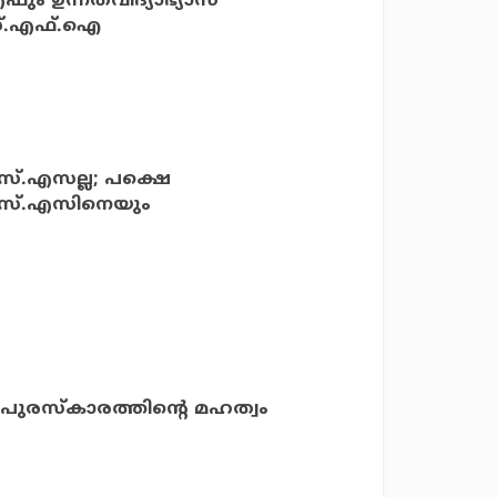
എഫും ഉന്നതവിദ്യാഭ്യാസ
എസ്.എഫ്.ഐ
എസ്.എസല്ല; പക്ഷെ
.എസ്.എസിനെയും
‍ പുരസ്‌കാരത്തിന്റെ മഹത്വം