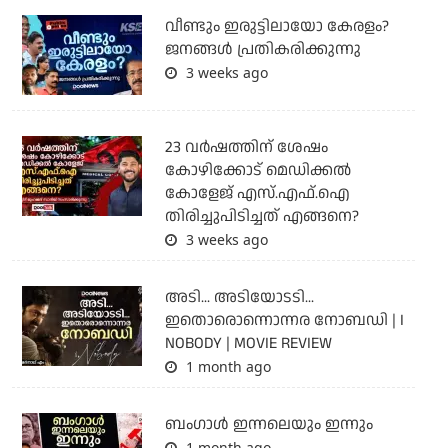
വീണ്ടും ഇരുട്ടിലായോ കേരളം?
ജനങ്ങൾ പ്രതികരിക്കുന്നു
3 weeks ago
23 വർഷത്തിന് ശേഷം
കോഴിക്കോട് മെഡിക്കൽ
കോളേജ് എസ്.എഫ്.ഐ
തിരിച്ചുപിടിച്ചത് എങ്ങനെ?
3 weeks ago
അടി... അടിയോടടി...
ഇതൊരൊന്നൊന്നര നോബഡി | I
NOBODY | MOVIE REVIEW
1 month ago
ബംഗാള്‍ ഇന്നലെയും ഇന്നും
1 month ago