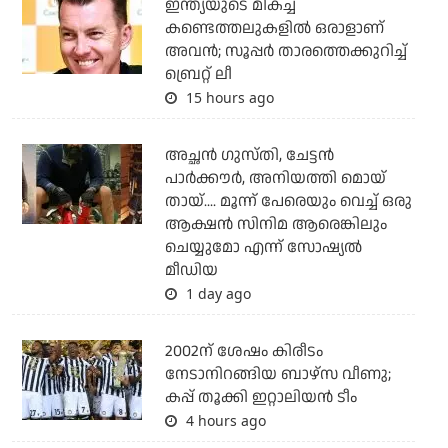
ഇന്ത്യയുടെ മികച്ച
കണ്ടെത്തലുകളില്‍ ഒരാളാണ്
അവന്‍; സൂപ്പര്‍ താരത്തെക്കുറിച്ച്
ബ്രെറ്റ് ലീ
15 hours ago
അച്ഛന്‍ ഗുസ്തി, ചേട്ടന്‍
പാര്‍ക്കൗര്‍, അനിയത്തി മൊയ്
തായ്.... മൂന്ന് പേരെയും വെച്ച് ഒരു
ആക്ഷന്‍ സിനിമ ആരെങ്കിലും
ചെയ്യുമോ എന്ന് സോഷ്യല്‍
മീഡിയ
1 day ago
2002ന് ശേഷം കിരീടം
നേടാനിറങ്ങിയ ബാഴ്സ വീണു;
കപ്പ് തൂക്കി ഇറ്റാലിയൻ ടീം
4 hours ago