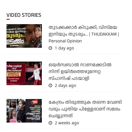
VIDEO STORIES
തുടക്കക്കാര്‍ കിടുക്കി, വിസ്മയ
ഇനിയും തുടരും... | THUDAKKAM |
Personal Opinion
1 day ago
ഒയര്‍സബാൽ നാണക്കേടിൽ
നിന്ന് ഉയിർത്തെഴുന്നേറ്റ
സ്പാനിഷ് പടയാളി
2 days ago
കേന്ദ്രം തിരുത്തുക തന്നെ വേണ്ടി
വരും പുതിയ പിള്ളേരാണ് സമരം
ചെയ്യുന്നത്
2 weeks ago