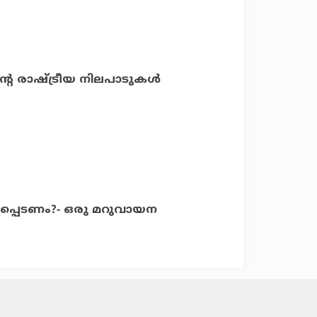
െ രാഷ്ട്രീയ നിലപാടുകള്‍
കപ്പെടണം?- ഒരു മറുവായന