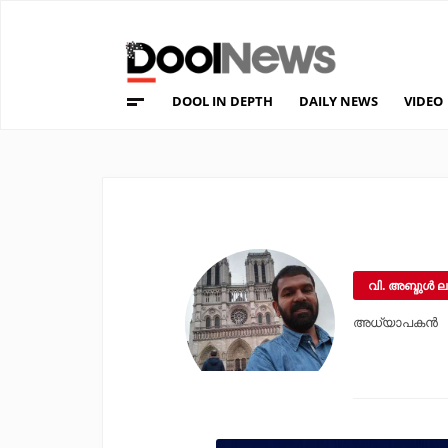
DOOL IN DEPTH
DAILY NEWS
VIDEO
വി. അബ്ദുള്‍ ല
അധ്യാപകന്‍