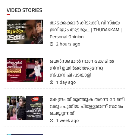
VIDEO STORIES
തുടക്കക്കാര്‍ കിടുക്കി, വിസ്മയ
ഇനിയും തുടരും... | THUDAKKAM |
Personal Opinion
2 hours ago
ഒയര്‍സബാൽ നാണക്കേടിൽ
നിന്ന് ഉയിർത്തെഴുന്നേറ്റ
സ്പാനിഷ് പടയാളി
1 day ago
കേന്ദ്രം തിരുത്തുക തന്നെ വേണ്ടി
വരും പുതിയ പിള്ളേരാണ് സമരം
ചെയ്യുന്നത്
1 week ago