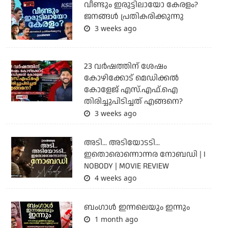
വീണ്ടും ഇരുട്ടിലായോ കേരളം?
ജനങ്ങൾ പ്രതികരിക്കുന്നു
3 weeks ago
23 വർഷത്തിന് ശേഷം
കോഴിക്കോട് മെഡിക്കൽ
കോളേജ് എസ്.എഫ്.ഐ
തിരിച്ചുപിടിച്ചത് എങ്ങനെ?
3 weeks ago
അടി... അടിയോടടി...
ഇതൊരൊന്നൊന്നര നോബഡി | I
NOBODY | MOVIE REVIEW
4 weeks ago
ബംഗാള്‍ ഇന്നലെയും ഇന്നും
1 month ago