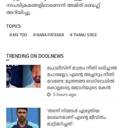
നടപടിക്രമങ്ങളിലാണെന്ന് അമിത് ബെഹ്ല്‍
അറിയിച്ചു.
TOPICS
ME TOO
NANA PATEKAR
THANU SREE
TRENDING ON DOOLNEWS
പൊലീസിന് മാത്രം നീതി ലഭിച്ചാല്‍
പോരല്ലോ; എന്റെ അച്ഛനും നീതി
വേണ്ടേ: മുത്തങ്ങ വെടിവെപ്പില്‍
കൊല്ലപ്പെട്ട ജോഗിയുടെ മകന്‍
5 hours ago
'അന്ന് നിങ്ങള്‍ എഴുതിയ
ലേഖനമാണ് എന്റെ ജീവിതം
മാറ്റിമറിച്ചത്':