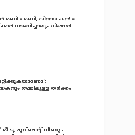
ഭവന്‍ മണി = മണി, വിനായകന്‍ =
ാര്‍ വാങ്ങിച്ചാലും നിങ്ങള്‍
പറ്റിക്കുകയാണോ';
യകനും തമ്മിലുള്ള തര്‍ക്കം
 മീ ടൂ മൂവ്‌മെന്റ് വീണ്ടും