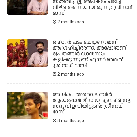
സമ്മതിച്ചില്ല; അപകടം പിടിച്ച
വീഴ്ച തന്നെയായിരുന്നു: ശ്രീനാഥ്
ഭാസി
2 months ago
ഹൊറർ പടം ചെയ്യണമെന്ന്
ആഗ്രഹിച്ചിരുന്നു, അപ്പോഴാണ്
പ്രേതങ്ങൾ ഡാൻസും
കളിക്കുന്നുണ്ട് എന്നറിഞ്ഞത്
:ശ്രീനാഥ് ഭാസി
2 months ago
അധികം അവൈലബിള്‍
ആയപ്പോള്‍ മീഡിയ എനിക്ക് നല്ല
സദ്യ വിളമ്പിയിട്ടുണ്ട്: ശ്രീനാഥ്
ഭാസി
8 months ago