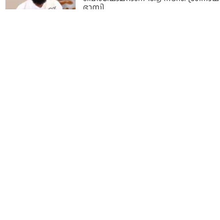
ഭാസി
1 year ago
സിനിമ ലൊക്കേഷനില്‍ ലഹരി
ആവശ്യപ്പെട്ട് വിളിച്ചു; നടന്‍
ശ്രീനാഥ് ഭാസിക്കെതിരെ
വെളിപ്പെടുത്തലുമായി നിര്‍മാതാവ്
1 year ago
ആലപ്പുഴയിലെ ഹൈബ്രിഡ്
കഞ്ചാവ് കേസ്; മുന്‍കൂര്‍
ജാമ്യാപേക്ഷയുമായി ശ്രീനാഥ്
ഭാസി ഹൈക്കോടതിയില്‍
1 year ago
അഞ്ചു മിനിറ്റിൽ കഥ പറയാൻ
മമ്മൂട്ടി പറഞ്ഞു, കഴിയില്ലെന്ന്