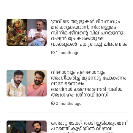
‘ഇവിടെ ആളുകൾ ദിവസവും
മരിക്കുകയാണ്, നിങ്ങളുടെ
സിനിമ ജീവന്റെ വില പറയുന്നു’;
റഷ്യൻ പ്രേക്ഷകയുടെ
വാക്കുകൾ പങ്കുവെച്ച് ചിദംബരം
1 month ago
വിജയവും പരാജയവും
അംഗീകരിച്ച് മുന്നോട്ട് പോകണം;
ലാലേട്ടനൊപ്പം
അഭിനയിക്കണമെന്നത് വലിയ
ആഗ്രഹം: ശ്രീനാഥ് ഭാസി
2 months ago
ഒരൊറ്റ ടേക്ക്, താടി ഇടിക്കുമെന്ന്
പറഞ്ഞ് കുഴിയില്‍ വീഴാന്‍