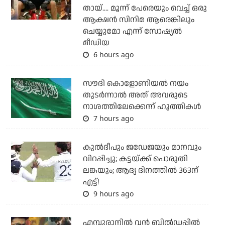
തായ്.... മൂന്ന് പേരെയും വെച്ച് ഒരു
ആക്ഷന്‍ സിനിമ ആരെങ്കിലും
ചെയ്യുമോ എന്ന് സോഷ്യല്‍
മീഡിയ
6 hours ago
സൗദി കൊളോണിയല്‍ നയം
തുടര്‍ന്നാല്‍ അത് അവരുടെ
നാശത്തിലേക്കെന്ന് ഹൂത്തികള്‍
7 hours ago
കുല്‍ദീപും ജഡേജയും മാനവും
വിറപ്പിച്ചു; കട്ടയ്ക്ക് പൊരുതി
ലങ്കയും; ആദ്യ ദിനത്തില്‍ 363ന്
എട്ട്!
9 hours ago
എമ്പുരാനില്‍ വന്‍ ബില്‍ഡപ്പില്‍