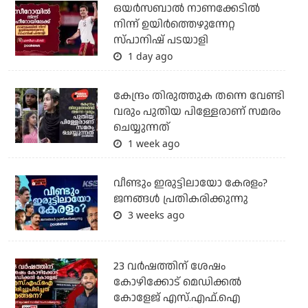
ഒയര്‍സബാൽ നാണക്കേടിൽ
നിന്ന് ഉയിർത്തെഴുന്നേറ്റ
സ്പാനിഷ് പടയാളി
1 day ago
കേന്ദ്രം തിരുത്തുക തന്നെ വേണ്ടി
വരും പുതിയ പിള്ളേരാണ് സമരം
ചെയ്യുന്നത്
1 week ago
വീണ്ടും ഇരുട്ടിലായോ കേരളം?
ജനങ്ങൾ പ്രതികരിക്കുന്നു
3 weeks ago
23 വർഷത്തിന് ശേഷം
കോഴിക്കോട് മെഡിക്കൽ
കോളേജ് എസ്.എഫ്.ഐ