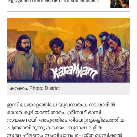
എഴുതിയ സിനിമയാണ്: സിബി മലയിൽ
കറക്കം. Photo: District
ഇന്ന് മലയാളത്തിലെ യുവനായക നടന്മാരില്‍
ഒരാള്‍ കൂടിയാണ് താരം. ശ്രീനാഥ് ഭാസി
നായകനായി അടുത്തിടെ തിയേറ്ററുകളിലെത്തിയ
ചിത്രമായിരുന്നു കറക്കം. സുഭാഷ ലളിത
സുബ്രഹ്‌മണ്യം സംവിധാനം ചെയ്ത മ്യൂസിക്കല്‍