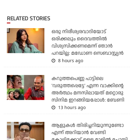
RELATED STORIES
ഒരു നിരീശ്വരവാദിയോട്
ഒരിക്കലും ദൈവത്തിൽ
വിശ്വസിക്കണമെന്ന് ഞാൻ
പറയില്ല: മഡോണ സെബാസ്റ്റ്യൻ
8 hours ago
കറുത്തപെണ്ണ പാട്ടിലെ
'വരുത്തപ്പെട്ടേ' എന്ന വാക്കിന്റെ
അർത്ഥം മനസിലായത് മറ്റൊരു
സിനിമ ഇറങ്ങിയപ്പോൾ: ബേണി
13 hours ago
ആളുകൾ തിരിച്ചറിയുന്നുണ്ടോ
എന്ന് അറിയാൻ വേണ്ടി
കോഴിക്കോട് ഉള്ള മാളിൽ പോയി