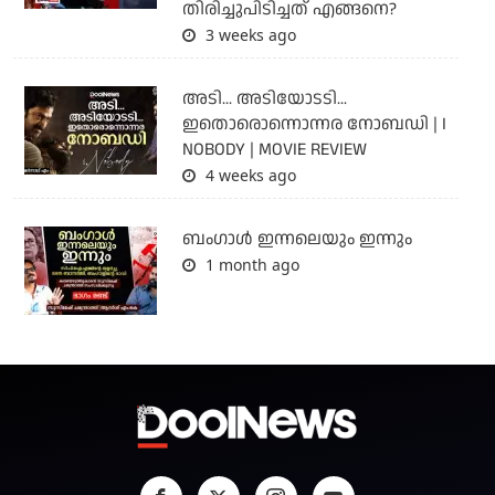
തിരിച്ചുപിടിച്ചത് എങ്ങനെ?
3 weeks ago
അടി... അടിയോടടി...
ഇതൊരൊന്നൊന്നര നോബഡി | I
NOBODY | MOVIE REVIEW
4 weeks ago
ബംഗാള്‍ ഇന്നലെയും ഇന്നും
1 month ago